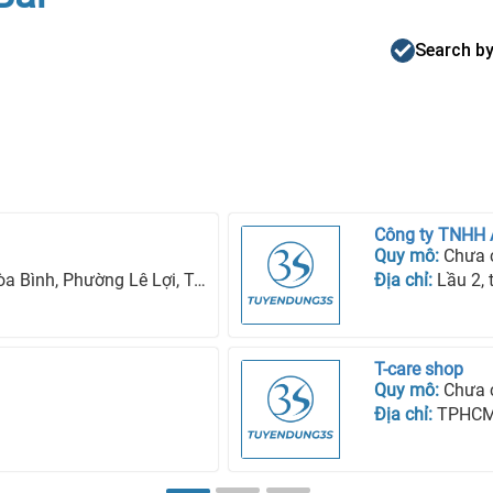
Search by
Công ty TNHH
Quy mô:
Chưa 
ng Lê Lợi, Tp Kon Tum, Tỉnh Kon Tum
Địa chỉ:
Lầu 2, tòa n
T-care shop
Quy mô:
Chưa 
Địa chỉ:
TPHC