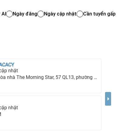
 AI
Ngày đăng
Ngày cập nhật
Cần tuyển gấp
 ACACY
cập nhật
hà The Morning Star, 57 QL13, phường 26, quận Bình Thạnh, TP Hồ Chí Minh.
cập nhật
M