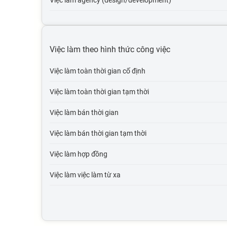
Việc làm agency (design/development)
Việc làm tự động hóa
Việc làm du lịch
Việc làm theo hình thức công việc
Việc làm cơ quan nhà nước
Việc làm toàn thời gian cố định
Việc làm tổ chức phi lợi nhuận
Việc làm toàn thời gian tạm thời
Việc làm vận tải lái xe
Việc làm bán thời gian
Việc làm giao thông vận tải, thủy lợi, cầu đường
Việc làm bán thời gian tạm thời
Việc làm thương mại điện tử
Việc làm hợp đồng
Việc làm giáo dục, đào tạo
Việc làm việc làm từ xa
Việc làm Điện tử viễn thông
Việc làm bưu chính viễn thông