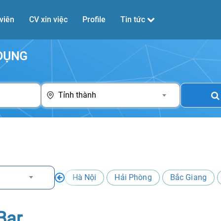
viên
CV xin việc
Profile
Tin tức
 DỤNG
Tỉnh thành
Hà Nội
Hải Phòng
Bắc Giang
Bar