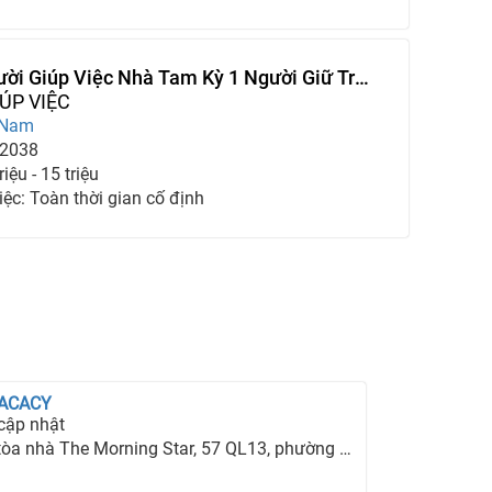
ời Giúp Việc Nhà Tam Kỳ 1 Người Giữ Trẻ
 Bà
ÚP VIỆC
 Nam
-2038
iệu - 15 triệu
iệc: Toàn thời gian cố định
 ACACY
cập nhật
hà The Morning Star, 57 QL13, phường 26, quận Bình Thạnh, TP Hồ Chí Minh.