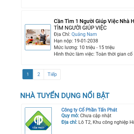
Cần Tìm 1 Người Giúp Việc Nhà H
Người Chăm Bà
TÌM NGƯỜI GIÚP VIỆC
Địa Chỉ:
Quảng Nam
Hạn nộp: 19-01-2038
Mức lương: 10 triệu - 15 triệu
Hình thức làm việc: Toàn thời gian cố
2
Tiếp
1
NHÀ TUYỂN DỤNG NỔI BẬT
Công ty Cổ Phần Tấn Phát
Quy mô:
Chưa cập nhật
Địa chỉ:
Lô T2, Khu công nghiệp Hòa Bình, Phườ