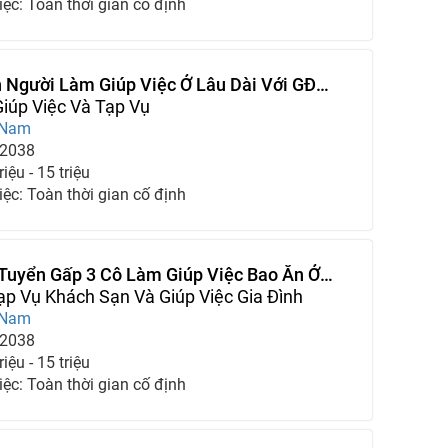
iệc: Toàn thời gian cố định
 Người Làm Giúp Việc Ở Lâu Dài Với GĐ
 Bận
iúp Việc Và Tạp Vụ
 Nam
-2038
iệu - 15 triệu
iệc: Toàn thời gian cố định
Tuyển Gấp 3 Cô Làm Giúp Việc Bao Ăn Ở
nh Tôi
p Vụ Khách Sạn Và Giúp Việc Gia Đình
 Nam
-2038
iệu - 15 triệu
iệc: Toàn thời gian cố định