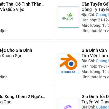
hật Thà, Có Tinh Thần
Cần Tuyển Gấ
Và Giúp Việc
Mình
Công Ty Tuyể
Địa Chỉ:
Quảng
Hạn nộp: 21-12
Mức lương: 10 tr
 định
Hình thức làm v
iệc Cho Gia Đình
Gia Đình Cần 
ụ Khách Sạn
Làm Việc Lâu
Tìm Việc Làm 
Địa Chỉ:
Quảng
Hạn nộp: 19-01
Mức lương: 10 tr
 định
Hình thức làm v
 Bổ Xung Thêm 2 Người
Gia Đình Tôi
ng Cao
Tuyển Và Cun
Việc
Địa Chỉ:
Quảng