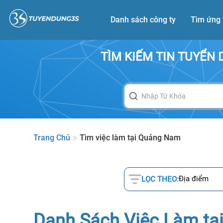
Danh sách công ty
Tìm ứng 
TÌM KIẾM TIN TUYỂN
Trang Chủ
Tìm việc làm tại Quảng Nam
Địa điểm
LỌC THEO:
Danh Sách Việc Làm t