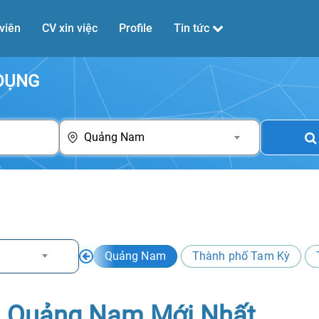
viên
CV xin việc
Profile
Tin tức
 DỤNG
Quảng Nam
Quảng Nam
Thành phố Tam Kỳ
ại Quảng Nam Mới Nhất