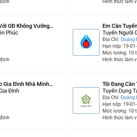
 định
Hình thức làm v
 Với GĐ Không Vướng
Em Cần Tuyển
ên Phúc
Không Vướng
Tuyển Người G
Địa Chỉ:
Quảng
Hạn nộp: 19-01
Mức lương: 10 tr
 định
Hình thức làm v
o Gia Đình Nhà Mình
Tôi Đang Cần 
Gia Đình
Lại Tại Gia Đì
Tuyển Dụng Tạ
Địa Chỉ:
Quảng
Hạn nộp: 19-01
Mức lương: 10 tr
 định
Hình thức làm v