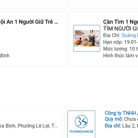
ội An 1 Người Giữ Trẻ 1
Cần Tìm 1 Ngư
1 Người Chăm
TÌM NGƯỜI GI
Địa Chỉ:
Quảng
Hạn nộp: 19-01
Mức lương: 10 tr
 định
Hình thức làm v
Công ty TNHH
Quy mô:
Chưa 
ng Lê Lợi, Tp Kon Tum, Tỉnh Kon Tum
Địa chỉ:
Lầu 2, tòa n