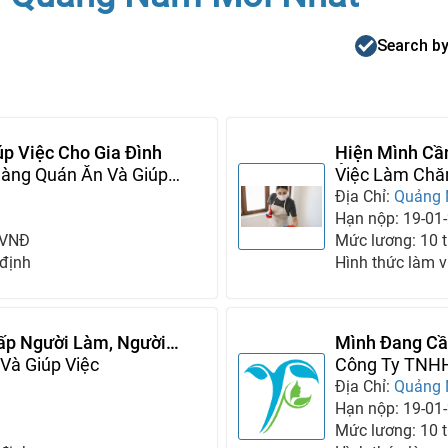
Search by
p Việc Cho Gia Đình
Hiện Mình Cầ
àng Quán Ăn Và Giúp
Ở
Việc Làm Chă
Địa Chỉ:
Quảng
Hạn nộp: 19-01
 VNĐ
Mức lương: 10 tr
 định
Hình thức làm v
ấp Người Làm, Người
Mình Đang Cầ
Và Giúp Việc
Cho Gia Đình
Công Ty TNHH
Địa Chỉ:
Quảng
Hạn nộp: 19-01
Mức lương: 10 tr