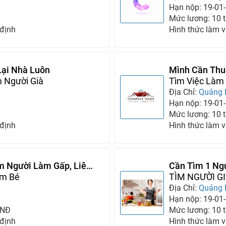
Hạn nộp: 19-01
Mức lương: 10 tr
 định
Hình thức làm v
Lại Nhà Luôn
Mình Cần Thu
 Người Già
Tìm Việc Làm 
Địa Chỉ:
Quảng
Hạn nộp: 19-01
Mức lương: 10 tr
 định
Hình thức làm v
m Người Làm Gấp, Liên
Cần Tìm 1 Ng
ăm Bé
Việc Nhà,1 N
TÌM NGƯỜI GI
Địa Chỉ:
Quảng
Hạn nộp: 19-01
VNĐ
Mức lương: 10 tr
 định
Hình thức làm v