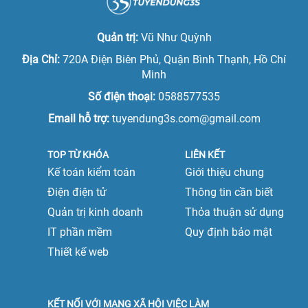
Việc làm giám đốc
Việc làm tại Ninh Bình
Việc làm phó tổng giám đốc
Quản trị:
Vũ Như Quỳnh
Việc làm tại Nam Định
Việc làm tổng giám đốc
Địa Chỉ:
720A Điện Biên Phủ, Quận Bình Thạnh, Hồ Chí
Việc làm tại Phú Thọ
Minh
Việc làm quản lý cấp trung
Số điện thoại:
0588577535
Việc làm tại Quảng Ninh
Việc làm quản lý cấp cao
Email hỗ trợ:
tuyendung3s.com@gmail.com
Việc làm tại Sơn La
TOP TỪ KHÓA
LIÊN KẾT
Việc làm tại Thái Bình
Kế toán kiểm toán
Giới thiệu chung
Việc làm tại Thái Nguyên
Điện điện tử
Thông tin cần biết
Quản trị kinh doanh
Thỏa thuận sử dụng
Việc làm tại Tuyên Quang
IT phần mềm
Quy định bảo mật
Việc làm tại Vĩnh Phúc
Thiết kế web
Việc làm tại Yên Bái
Việc làm tại Đà Nẵng
KẾT NỐI VỚI MẠNG XÃ HỘI VIỆC LÀM