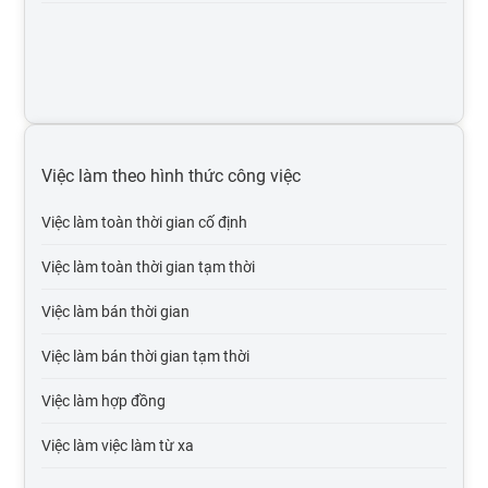
Việc làm môi trường, xử lý chất thải
Việc làm thiết kế, mỹ thuật
Việc làm nhân sự
Việc làm xây dựng
Việc làm theo hình thức công việc
Việc làm ngân hàng, chứng khoán, đầu tư
Việc làm toàn thời gian cố định
Việc làm sản xuất, vận hành sản xuất
Việc làm toàn thời gian tạm thời
Việc làm bán lẻ - hàng tiêu dùng - fmcg
Việc làm bán thời gian
Việc làm in ấn, xuất bản
Việc làm bán thời gian tạm thời
Việc làm khách sạn, nhà hàng
Việc làm hợp đồng
Việc làm marketing, pr
Việc làm việc làm từ xa
Việc làm internet / online