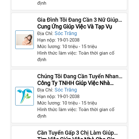
định
Gia Đình Tôi Đang Cần 3 Nữ Giúp
Việc Tính Tình Chu Đáo, Siêng
Cung Ứng Giúp Việc Và Tạp Vụ
Năng
Sóc Trăng
Địa Chỉ:
Hạn nộp: 19-01-2038
Mức lương: 10 triệu - 15 triệu
Hình thức làm việc: Toàn thời gian cố
định
Chúng Tôi Đang Cần Tuyển Nhanh
3 Chị Người Làm Giúp Việc Cho
Công Ty TNHH Giúp Việc Nhà
Gia Đình
Thiên Phúc
Sóc Trăng
Địa Chỉ:
Hạn nộp: 19-01-2038
Mức lương: 10 triệu - 15 triệu
Hình thức làm việc: Toàn thời gian cố
định
Cần Tuyển Gấp 3 Chị Làm Giúp