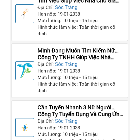
Việc Cho Gia Đình Mình
Tim Việc Giúp Việc Nhà Cho Gia
Đình
Sóc Trăng
Địa Chỉ:
Hạn nộp: 19-01-2038
Mức lương: 10 triệu - 15 triệu
Hình thức làm việc: Toàn thời gian cố
định
Mình Đang Muốn Tìm Kiếm Nữ
Giúp Việc Cho Gia Đình Nhà Mình
Công Ty TNHH Giúp Việc Nhà
Thiên Phúc
Sóc Trăng
Địa Chỉ:
Hạn nộp: 19-01-2038
Mức lương: 10 triệu - 15 triệu
Hình thức làm việc: Toàn thời gian cố
định
Cần Tuyển Nhanh 3 Nữ Người
Làm, Người Giúp Việc Cho Gia
Công Ty Tuyển Dụng Và Cung Ứng
Đình
Giúp Việc
Sóc Trăng
Địa Chỉ:
Hạn nộp: 19-01-2038
Mức lương: 10 triệu - 15 triệu