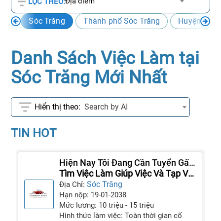
Địa điểm
LỌC THEO:
Sóc Trăng
Thành phố Sóc Trăng
Huyện Kế S
Danh Sách Việc Làm tại
Sóc Trăng Mới Nhất
Search by AI
TIN HOT
Hiện Nay Tôi Đang Cần Tuyển Gấp
Người Giúp Việc Cho Gia Đình
Tìm Việc Làm Giúp Việc Và Tạp Vụ
Khách Sạn
Sóc Trăng
Địa Chỉ:
Hạn nộp: 19-01-2038
Mức lương: 10 triệu - 15 triệu
Hình thức làm việc: Toàn thời gian cố