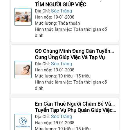
TRĂNG 1 NGƯỜI TRÔNG TRẺ 1
TÌM NGƯỜI GIÚP VIỆC
NGƯỜI CHĂM BÀ
Sóc Trăng
Địa Chỉ:
Hạn nộp: 19-01-2038
Mức lương: Thỏa thuận
Hình thức làm việc: Toàn thời gian cố
định
GĐ Chúng Mình Đang Cần Tuyển
Gấp Người Làm Giúp Việc
Cung Ứng Giúp Việc Và Tạp Vụ
Sóc Trăng
Địa Chỉ:
Hạn nộp: 19-01-2038
Mức lương: 10 triệu - 15 triệu
Hình thức làm việc: Toàn thời gian cố
định
Em Cần Thuê Người Chăm Bé Và
Giúp Việc Nhà Cho Gia Đình
Tuyển Tạp Vụ Phụ Quán Giúp Việc
Gia Đình
Sóc Trăng
Địa Chỉ:
Hạn nộp: 19-01-2038
Mức lương: 10 triệu - 15 triệu