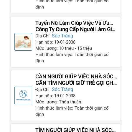
Hình thức làm việc: Toàn thời gian cố
định
Tuyển Nữ Làm Giúp Việc Và Ưu
Tiên Người Ít Vướng Bận Gia Đình
Công Ty Cung Cấp Người Làm Giúp
Việc
Sóc Trăng
Địa Chỉ:
Hạn nộp: 19-01-2038
Mức lương: 10 triệu - 15 triệu
Hình thức làm việc: Toàn thời gian cố
định
CẦN NGƯỜI GIÚP VIỆC NHÀ SÓC
TRĂNG 1 NGƯỜI GIỮ TRẺ 1 NGƯỜI
CẦN TÌM NGƯỜI GIỮ TRẺ GỌI CHỊ
CHĂM BÀ
THẢO DỊCH VỤ SAO MAI LÀ CÓ
Sóc Trăng
Địa Chỉ:
NGƯỜI
Hạn nộp: 19-01-2038
Mức lương: Thỏa thuận
Hình thức làm việc: Toàn thời gian cố
định
TÌM NGƯỜI GIÚP VIỆC NHÀ SÓC