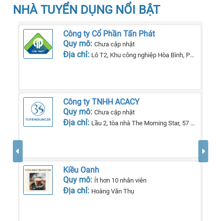
NHÀ TUYỂN DỤNG NỔI BẬT
Công ty Cổ Phần Tấn Phát
Quy mô:
Chưa cập nhật
Địa chỉ:
Lô T2, Khu công nghiệp Hòa Bình, Phường Lê Lợi, Tp Kon Tum, Tỉnh Kon Tum
Công ty TNHH ACACY
Quy mô:
Chưa cập nhật
Địa chỉ:
Lầu 2, tòa nhà The Morning Star, 57 QL13, phường 26, quận Bình Thạnh, TP Hồ Chí Minh.
Kiều Oanh
Quy mô:
Ít hơn 10 nhân viên
Địa chỉ:
Hoàng Văn Thụ