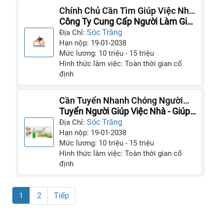
Chính Chủ Cần Tìm Giúp Việc Nhà
Làm Ở Lại
Công Ty Cung Cấp Người Làm Giúp
Việc Gia Đình
Sóc Trăng
Địa Chỉ:
Hạn nộp: 19-01-2038
Mức lương: 10 triệu - 15 triệu
Hình thức làm việc: Toàn thời gian cố
định
Cần Tuyển Nhanh Chóng Người
Làm Giúp Việc Cho Gia Đình Ngay
Tuyển Người Giúp Việc Nhà - Giúp
Việc Gia Đình
Sóc Trăng
Địa Chỉ:
Hạn nộp: 19-01-2038
Mức lương: 10 triệu - 15 triệu
Hình thức làm việc: Toàn thời gian cố
định
2
Tiếp
1