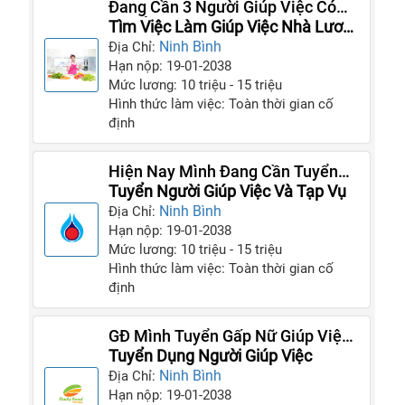
Đang Cần 3 Người Giúp Việc Có
Thể Ở Lại Gia Đình Nhà Tôi Luôn
Tìm Việc Làm Giúp Việc Nhà Lương
Cao
Ninh Bình
Địa Chỉ:
Hạn nộp: 19-01-2038
Mức lương: 10 triệu - 15 triệu
Hình thức làm việc: Toàn thời gian cố
định
Hiện Nay Mình Đang Cần Tuyển
Gấp Người Giúp Việc Cho Nhà
Tuyển Người Giúp Việc Và Tạp Vụ
Mình
Ninh Bình
Địa Chỉ:
Hạn nộp: 19-01-2038
Mức lương: 10 triệu - 15 triệu
Hình thức làm việc: Toàn thời gian cố
định
GĐ Mình Tuyển Gấp Nữ Giúp Việc
Trong Tháng
Tuyển Dụng Người Giúp Việc
Ninh Bình
Địa Chỉ:
Hạn nộp: 19-01-2038