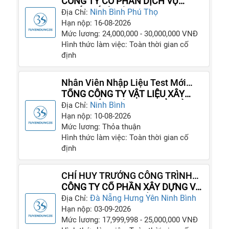
CÔNG TY CỔ PHẦN DỊCH VỤ
THIẾT KẾ VÀ XÂY DỰNG HUY
Ninh Bình
Phú Thọ
Địa Chỉ:
HOÀNG
Hạn nộp: 16-08-2026
Mức lương: 24,000,000 - 30,000,000 VNĐ
Hình thức làm việc: Toàn thời gian cố
định
Nhân Viên Nhập Liệu Test Mới
Nhất
TỔNG CÔNG TY VẬT LIỆU XÂY
DỰNG SỐ 1 - CÔNG TY CỔ PHẦN
Ninh Bình
Địa Chỉ:
Hạn nộp: 10-08-2026
Mức lương: Thỏa thuận
Hình thức làm việc: Toàn thời gian cố
định
CHỈ HUY TRƯỞNG CÔNG TRÌNH
GIÁM SÁT CÔNG TRÌNH NHÔM
CÔNG TY CỔ PHẦN XÂY DỰNG VÀ
KÍNH
THƯƠNG MẠI KAI VIỆT NAM
Đà Nẵng
Hưng Yên
Ninh Bình
Địa Chỉ:
Hạn nộp: 03-09-2026
Mức lương: 17,999,998 - 25,000,000 VNĐ