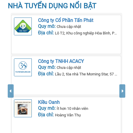
NHÀ TUYỂN DỤNG NỔI BẬT
Công ty Cổ Phần Tấn Phát
Quy mô:
Chưa cập nhật
Địa chỉ:
Lô T2, Khu công nghiệp Hòa Bình, Phường Lê Lợi, Tp Kon Tum, Tỉnh Kon Tum
Công ty TNHH ACACY
Quy mô:
Chưa cập nhật
Địa chỉ:
Lầu 2, tòa nhà The Morning Star, 57 QL13, phường 26, quận Bình Thạnh, TP Hồ Chí Minh.
Kiều Oanh
Quy mô:
Ít hơn 10 nhân viên
Địa chỉ:
Hoàng Văn Thụ