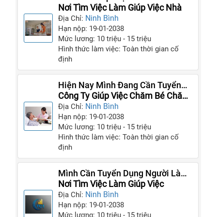
Gia Đình Tôi Ít Xin Nghỉ
Nơi Tìm Việc Làm Giúp Việc Nhà
Ninh Bình
Địa Chỉ:
Hạn nộp: 19-01-2038
Mức lương: 10 triệu - 15 triệu
Hình thức làm việc: Toàn thời gian cố
định
Hiện Nay Mình Đang Cần Tuyển
Gấp Người Giúp Việc Cho Gia Đình
Công Ty Giúp Việc Chăm Bé Chăm
Người Già
Ninh Bình
Địa Chỉ:
Hạn nộp: 19-01-2038
Mức lương: 10 triệu - 15 triệu
Hình thức làm việc: Toàn thời gian cố
định
Mình Cần Tuyển Dụng Người Làm
Gấp Cho Nhà Mình
Nơi Tìm Việc Làm Giúp Việc
Ninh Bình
Địa Chỉ:
Hạn nộp: 19-01-2038
Mức lương: 10 triệu - 15 triệu