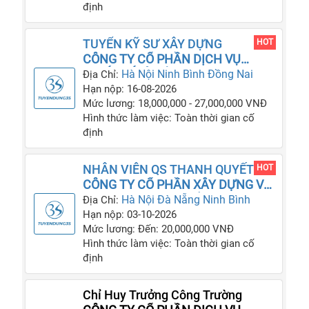
định
TUYỂN KỸ SƯ XÂY DỰNG
HOT
CÔNG TY CỔ PHẦN DỊCH VỤ
THIẾT KẾ VÀ XÂY DỰNG HUY
Hà Nội
Ninh Bình
Đồng Nai
Địa Chỉ:
HOÀNG
Hạn nộp: 16-08-2026
Mức lương: 18,000,000 - 27,000,000 VNĐ
Hình thức làm việc: Toàn thời gian cố
định
NHÂN VIÊN QS THANH QUYẾT
HOT
TOÁN CÔNG TRÌNH
CÔNG TY CỔ PHẦN XÂY DỰNG VÀ
THƯƠNG MẠI KAI VIỆT NAM
Hà Nội
Đà Nẵng
Ninh Bình
Địa Chỉ:
Hạn nộp: 03-10-2026
Mức lương: Đến: 20,000,000 VNĐ
Hình thức làm việc: Toàn thời gian cố
định
Chỉ Huy Trưởng Công Trường