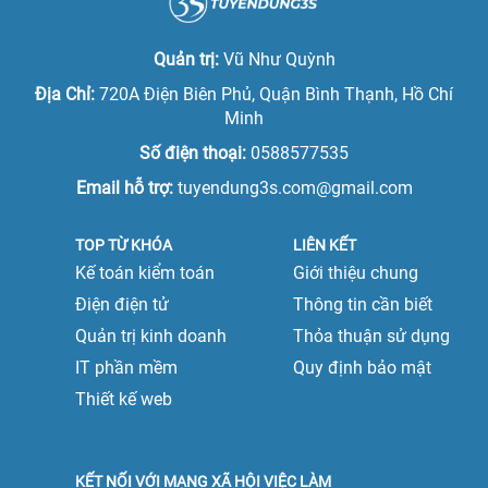
Việc làm giám đốc
Việc làm tại Ninh Bình
Việc làm phó tổng giám đốc
Quản trị:
Vũ Như Quỳnh
Việc làm tại Nam Định
Việc làm tổng giám đốc
Địa Chỉ:
720A Điện Biên Phủ, Quận Bình Thạnh, Hồ Chí
Việc làm tại Phú Thọ
Minh
Việc làm quản lý cấp trung
Số điện thoại:
0588577535
Việc làm tại Quảng Ninh
Việc làm quản lý cấp cao
Email hỗ trợ:
tuyendung3s.com@gmail.com
Việc làm tại Sơn La
TOP TỪ KHÓA
LIÊN KẾT
Việc làm tại Thái Bình
Kế toán kiểm toán
Giới thiệu chung
Việc làm tại Thái Nguyên
Điện điện tử
Thông tin cần biết
Quản trị kinh doanh
Thỏa thuận sử dụng
Việc làm tại Tuyên Quang
IT phần mềm
Quy định bảo mật
Việc làm tại Vĩnh Phúc
Thiết kế web
Việc làm tại Yên Bái
Việc làm tại Đà Nẵng
KẾT NỐI VỚI MẠNG XÃ HỘI VIỆC LÀM