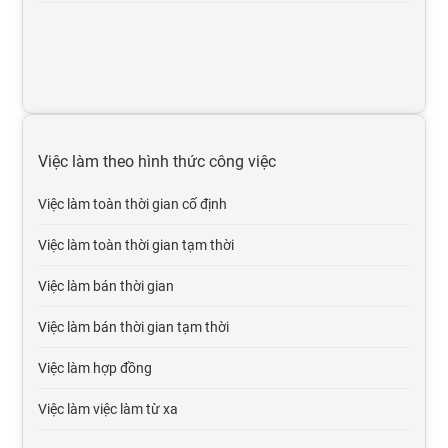
Việc làm môi trường, xử lý chất thải
Việc làm thiết kế, mỹ thuật
Việc làm nhân sự
Việc làm xây dựng
Việc làm theo hình thức công việc
Việc làm ngân hàng, chứng khoán, đầu tư
Việc làm toàn thời gian cố định
Việc làm sản xuất, vận hành sản xuất
Việc làm toàn thời gian tạm thời
Việc làm bán lẻ - hàng tiêu dùng - fmcg
Việc làm bán thời gian
Việc làm in ấn, xuất bản
Việc làm bán thời gian tạm thời
Việc làm khách sạn, nhà hàng
Việc làm hợp đồng
Việc làm marketing, pr
Việc làm việc làm từ xa
Việc làm internet / online