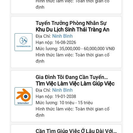
Hình thức làm việc: Toàn thời gian cố
định
Tuyển Trưởng Phòng Nhân Sự
Khu Du Lịch Sinh Thái Tràng An
Ninh Bình
Địa Chỉ:
Hạn nộp: 16-08-2026
Mức lương: 35,000,000 - 60,000,000 VNĐ
Hình thức làm việc: Toàn thời gian cố
định
Gia Đình Tôi Đang Cần Tuyển
Người Giúp Việc Chu Đáo Và Siêng
Tìm Việc Làm Việc Làm Giúp Việc
Năng
Ninh Bình
Địa Chỉ:
Hạn nộp: 19-01-2038
Mức lương: 10 triệu - 15 triệu
Hình thức làm việc: Toàn thời gian cố
định
Cần Tìm Giúp Việc Ở Lâu Dài Với