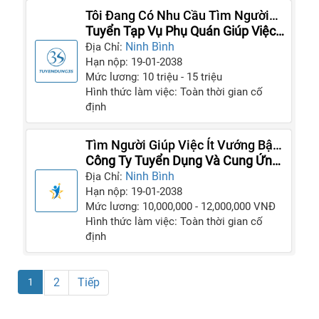
Tôi Đang Có Nhu Cầu Tìm Người
Làm Gấp, Liên Hệ Ngay ☎️
Tuyển Tạp Vụ Phụ Quán Giúp Việc
Gia Đình
Ninh Bình
Địa Chỉ:
Hạn nộp: 19-01-2038
Mức lương: 10 triệu - 15 triệu
Hình thức làm việc: Toàn thời gian cố
định
Tìm Người Giúp Việc Ít Vướng Bận
Gia Đình, Trung Thực
Công Ty Tuyển Dụng Và Cung Ứng
Giúp Việc
Ninh Bình
Địa Chỉ:
Hạn nộp: 19-01-2038
Mức lương: 10,000,000 - 12,000,000 VNĐ
Hình thức làm việc: Toàn thời gian cố
định
2
Tiếp
1