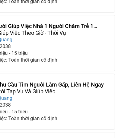
iệc: Toàn thời gian cố định
ời Giúp Việc Nhà 1 Người Chăm Trẻ 1
óc Bà Cụ
iúp Việc Theo Giờ - Thời Vụ
Quang
-2038
iệu - 15 triệu
iệc: Toàn thời gian cố định
Nhu Cầu Tìm Người Làm Gấp, Liên Hệ Ngay
i Tạp Vụ Và Giúp Việc
Quang
-2038
iệu - 15 triệu
iệc: Toàn thời gian cố định