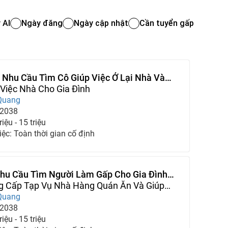
 AI
Ngày đăng
Ngày cập nhật
Cần tuyển gấp
 Nhu Cầu Tìm Cô Giúp Việc Ở Lại Nhà Và
ài
 Việc Nhà Cho Gia Đình
Quang
-2038
iệu - 15 triệu
iệc: Toàn thời gian cố định
Nhu Cầu Tìm Người Làm Gấp Cho Gia Đình
Ngay
g Cấp Tạp Vụ Nhà Hàng Quán Ăn Và Giúp
Quang
-2038
iệu - 15 triệu