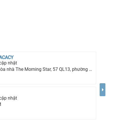
 ACACY
cập nhật
hà The Morning Star, 57 QL13, phường 26, quận Bình Thạnh, TP Hồ Chí Minh.
cập nhật
M