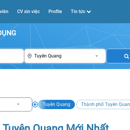
viên
CV xin việc
Profile
Tin tức
 DỤNG
Tuyên Quang
Tuyên Quang
Thành phố Tuyên Qua
i Tuyên Quang Mới Nhất