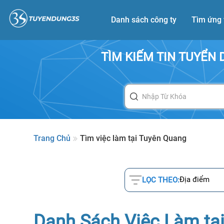
Danh sách công ty
Tìm ứng 
TÌM KIẾM TIN TUYỂN
Trang Chủ
Tìm việc làm tại Tuyên Quang
Địa điểm
LỌC THEO:
Danh Sách Việc Làm tạ