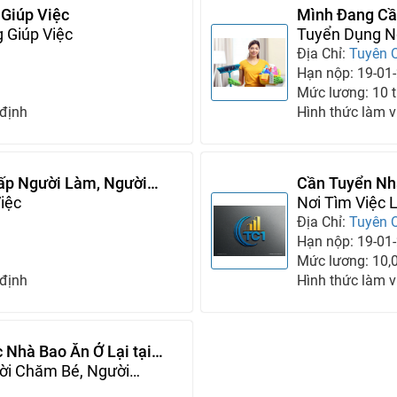
Giúp Việc
Mình Đang Cầ
 Giúp Việc
Tuyển Dụng Ng
Chăm Người G
Địa Chỉ:
Tuyên 
Hạn nộp: 19-01
Mức lương: 10 tr
 định
Hình thức làm v
ấp Người Làm, Người
Cần Tuyển Nh
iệc
Nơi Tìm Việc 
Địa Chỉ:
Tuyên 
Hạn nộp: 19-01
Mức lương: 10,
 định
Hình thức làm v
 Nhà Bao Ăn Ở Lại tại
ời Chăm Bé, Người