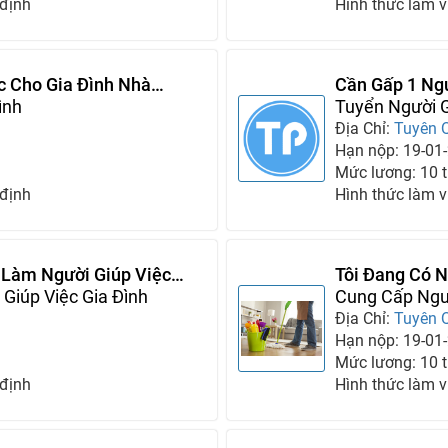
 định
Hình thức làm v
c Cho Gia Đình Nhà
Cần Gấp 1 Ngư
ình
Người Chăm S
Tuyển Người G
Địa Chỉ:
Tuyên 
Hạn nộp: 19-01
Mức lương: 10 tr
 định
Hình thức làm v
 Làm Người Giúp Việc
Tôi Đang Có 
Giúp Việc Gia Đình
Cung Cấp Ngườ
Địa Chỉ:
Tuyên 
Hạn nộp: 19-01
Mức lương: 10 tr
 định
Hình thức làm v