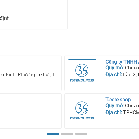
 định
Công ty TNHH
Quy mô:
Chưa 
ng Lê Lợi, Tp Kon Tum, Tỉnh Kon Tum
Địa chỉ:
Lầu 2, tòa n
T-care shop
Quy mô:
Chưa 
Địa chỉ:
TPHC