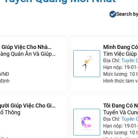
Search by
 Giúp Việc Cho Nhà
Mình Đang Có
àng Quán Ăn Và Giúp
Gắn Bó Lâu D
Tim Việc Giúp
Địa Chỉ:
Tuyên 
Hạn nộp: 19-01
 VNĐ
Mức lương: 10 tr
 định
Hình thức làm v
ười Giúp Việc Cho Gia
Tôi Đang Có 
hổ Thông
Tôi, Liên Hệ 
Tuyển Và Cun
Việc
Địa Chỉ:
Tuyên 
Hạn nộp: 19-01
Mức lương: 10 tr