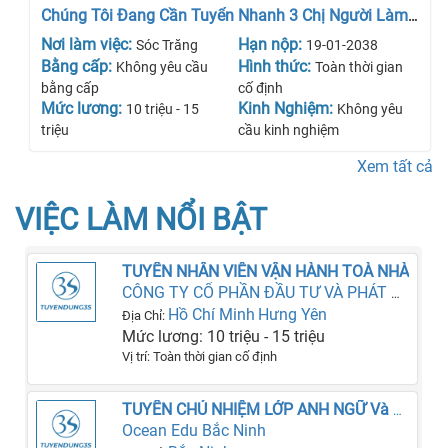
Chúng Tôi Đang Cần Tuyển Nhanh 3 Chị Người Làm
Giúp Việc Cho Gia Đình
Nơi làm việc:
Hạn nộp:
Sóc Trăng
19-01-2038
Bằng cấp:
Hình thức:
Không yêu cầu
Toàn thời gian
bằng cấp
cố định
Mức lương:
Kinh Nghiệm:
10 triệu - 15
Không yêu
triệu
cầu kinh nghiệm
Xem tất cả
VIỆC LÀM NỔI BẬT
TUYỂN NHÂN VIÊN VẬN HÀNH TOÀ NHÀ
CÔNG TY CỔ PHẦN ĐẦU TƯ VÀ PHÁT TRIỂN NGÂN LỰC
Hồ Chí Minh
Hưng Yên
Địa Chỉ:
Mức lương: 10 triệu - 15 triệu
Vị trí: Toàn thời gian cố định
TUYỂN CHỦ NHIỆM LỚP ANH NGỮ Và CHUYÊN VIÊN TƯ VẤN GIÁO DỤC LÀM NGAY
Ocean Edu Bắc Ninh