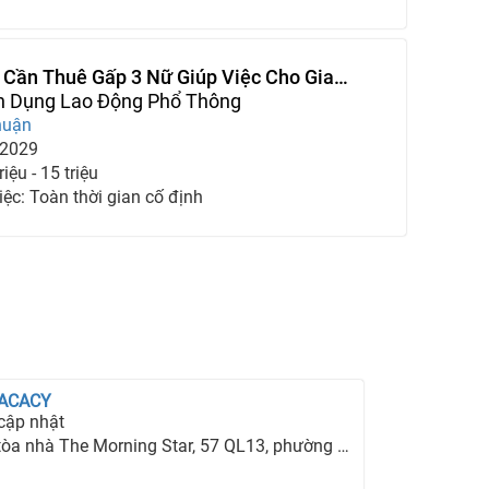
 Cần Thuê Gấp 3 Nữ Giúp Việc Cho Gia
n Dụng Lao Động Phổ Thông
huận
-2029
iệu - 15 triệu
iệc: Toàn thời gian cố định
 ACACY
cập nhật
hà The Morning Star, 57 QL13, phường 26, quận Bình Thạnh, TP Hồ Chí Minh.