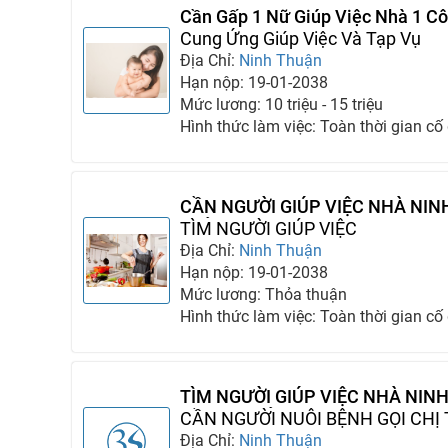
Cần Gấp 1 Nữ Giúp Việc Nhà 1 C
Chăm Sóc Bà Cụ
Cung Ứng Giúp Việc Và Tạp Vụ
Địa Chỉ:
Ninh Thuận
Hạn nộp: 19-01-2038
Mức lương: 10 triệu - 15 triệu
Hình thức làm việc: Toàn thời gian cố
CẦN NGƯỜI GIÚP VIỆC NHÀ NIN
TRẺ 1 NGƯỜI CHĂM BÀ
TÌM NGƯỜI GIÚP VIỆC
Địa Chỉ:
Ninh Thuận
Hạn nộp: 19-01-2038
Mức lương: Thỏa thuận
Hình thức làm việc: Toàn thời gian cố
TÌM NGƯỜI GIÚP VIỆC NHÀ NIN
TRÔNG TRẺ 1 NGƯỜI CHĂM BÀ
CẦN NGƯỜI NUÔI BỆNH GỌI CHỊ
MAI LÀ CÓ NGƯỜI SAU 1 PHÚT
Địa Chỉ:
Ninh Thuận