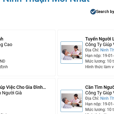
Search by
nh
Tuyển Người 
ng Cao
Công Ty Giúp
Địa Chỉ:
Ninh T
Hạn nộp: 19-01
VNĐ
Mức lương: 10 tr
 định
Hình thức làm v
p Việc Cho Gia Đình
Cần Tìm Ngườ
 Người Già
Mình
Công Ty Giúp
Địa Chỉ:
Ninh T
Hạn nộp: 19-01
Mức lương: 10 tr