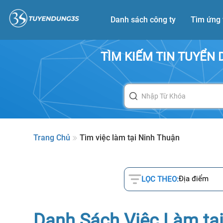
Danh sách công ty
Tìm ứng 
TÌM KIẾM TIN TUYỂN
Trang Chủ
Tìm việc làm tại Ninh Thuận
Địa điểm
LỌC THEO:
Danh Sách Việc Làm tạ