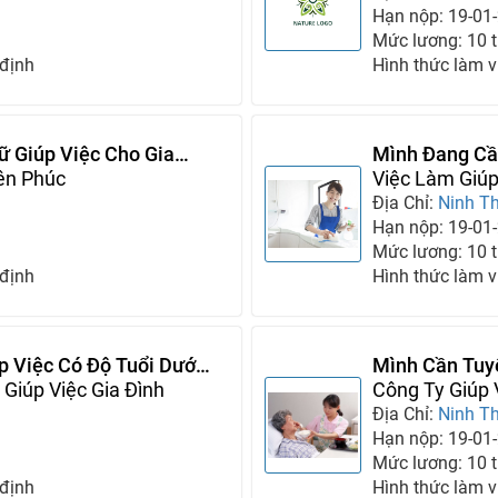
Hạn nộp: 19-01
Mức lương: 10 tr
 định
Hình thức làm v
ữ Giúp Việc Cho Gia
Mình Đang Cầ
ên Phúc
Nhà Mình Ng
Việc Làm Giú
Địa Chỉ:
Ninh T
Hạn nộp: 19-01
Mức lương: 10 tr
 định
Hình thức làm v
 Việc Có Độ Tuổi Dưới
Mình Cần Tuy
Giúp Việc Gia Đình
Đình Mình
Công Ty Giúp
Địa Chỉ:
Ninh T
Hạn nộp: 19-01
Mức lương: 10 tr
 định
Hình thức làm v