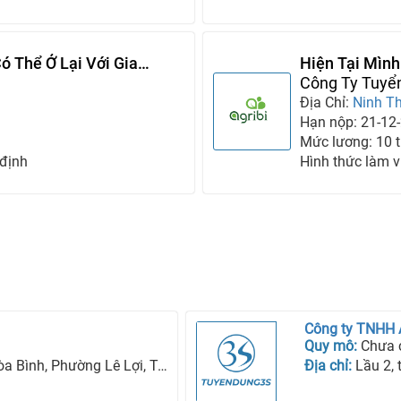
ó Thể Ở Lại Với Gia
Hiện Tại Mình
Đình
Công Ty Tuyể
Địa Chỉ:
Ninh T
Hạn nộp: 21-12
Mức lương: 10 tr
 định
Hình thức làm v
Công ty TNHH
Quy mô:
Chưa 
ng Lê Lợi, Tp Kon Tum, Tỉnh Kon Tum
Địa chỉ:
Lầu 2, tòa n