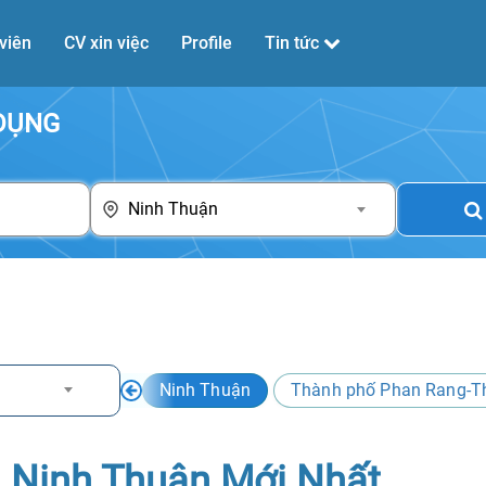
viên
CV xin việc
Profile
Tin tức
 DỤNG
Ninh Thuận
Ninh Thuận
Thành phố Phan Rang-
i Ninh Thuận Mới Nhất