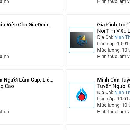
 định
Hình thức làm v
úp Việc Cho Gia Đình
Gia Đình Tôi 
Trong Tháng 
Nơi Tìm Việc 
Địa Chỉ:
Ninh T
Hạn nộp: 19-01
Mức lương: 10 tr
 định
Hình thức làm v
m Người Làm Gấp, Liên
Mình Cần Tuy
ng Cao
Mình
Tuyển Người G
Địa Chỉ:
Ninh T
Hạn nộp: 19-01
Mức lương: 10 tr
 định
Hình thức làm v