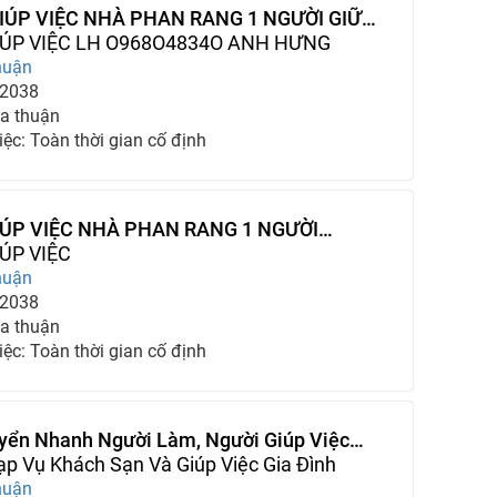
IÚP VIỆC NHÀ PHAN RANG 1 NGƯỜI GIỮ
 CHĂM BÀ
IÚP VIỆC LH O968O4834O ANH HƯNG
huận
-2038
a thuận
iệc: Toàn thời gian cố định
IÚP VIỆC NHÀ PHAN RANG 1 NGƯỜI
 NGƯỜI CHĂM BÀ
ÚP VIỆC
huận
-2038
a thuận
iệc: Toàn thời gian cố định
yển Nhanh Người Làm, Người Giúp Việc
p Vụ Khách Sạn Và Giúp Việc Gia Đình
huận