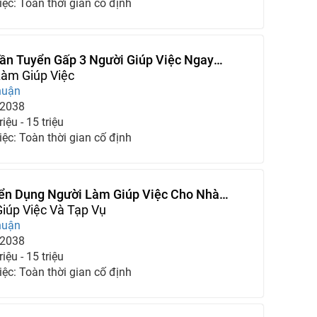
iệc: Toàn thời gian cố định
Cần Tuyển Gấp 3 Người Giúp Việc Ngay
Này
Làm Giúp Việc
huận
-2038
iệu - 15 triệu
iệc: Toàn thời gian cố định
ển Dụng Người Làm Giúp Việc Cho Nhà
iúp Việc Và Tạp Vụ
huận
-2038
iệu - 15 triệu
iệc: Toàn thời gian cố định