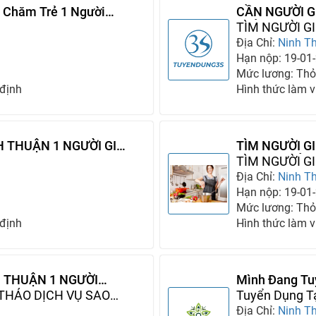
ô Chăm Trẻ 1 Người
CẦN NGƯỜI G
TRẺ 1 NGƯỜI
TÌM NGƯỜI G
Địa Chỉ:
Ninh T
Hạn nộp: 19-01
Mức lương: Thỏ
 định
Hình thức làm v
H THUẬN 1 NGƯỜI GIỮ
TÌM NGƯỜI G
TRÔNG TRẺ 1
TÌM NGƯỜI GI
Địa Chỉ:
Ninh T
Hạn nộp: 19-01
Mức lương: Thỏ
 định
Hình thức làm v
H THUẬN 1 NGƯỜI
Mình Đang Tu
 THẢO DỊCH VỤ SAO
Cho Gia Đình
Tuyển Dụng Tạ
Địa Chỉ:
Ninh T