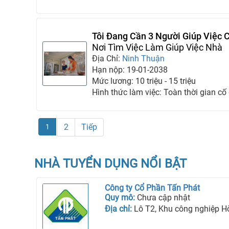
Tôi Đang Cần 3 Người Giúp Việc C
Đình Luôn
Nơi Tìm Việc Làm Giúp Việc Nhà
Địa Chỉ:
Ninh Thuận
Hạn nộp: 19-01-2038
Mức lương: 10 triệu - 15 triệu
Hình thức làm việc: Toàn thời gian cố
2
Tiếp
1
NHÀ TUYỂN DỤNG NỔI BẬT
Công ty Cổ Phần Tấn Phát
Quy mô:
Chưa cập nhật
Địa chỉ:
Lô T2, Khu công nghiệp Hòa Bình, Phườ