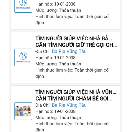
Hạn nộp: 19-01-2038
Mức lương: Thỏa thuận
Hình thức làm việc: Toàn thời gian cố
định
TÌM NGƯỜI GIÚP VIỆC NHÀ BÀ
RỊA 1 NGƯỜI TRÔNG TRẺ 1 NGƯỜI
CẦN TÌM NGƯỜI GIỮ TRẺ GỌI CHỊ
CHĂM BÀ
THẢO DỊCH VỤ SAO MAI LÀ CÓ
Bà Rịa Vũng Tàu
Địa Chỉ:
NGƯỜI
Hạn nộp: 19-01-2038
Mức lương: Thỏa thuận
Hình thức làm việc: Toàn thời gian cố
định
TÌM NGƯỜI GIÚP VIỆC NHÀ VŨNG
TÀU 1 NGƯỜI TRÔNG TRẺ 1 NGƯỜI
CẦN TÌM NGƯỜI CHĂM BÉ GỌI
CHĂM BÀ
CHỊ THẢO SAO MAI LÀ CÓ NGƯỜI
Bà Rịa Vũng Tàu
Địa Chỉ:
SAU 1 PHÚT
Hạn nộp: 19-01-2038
Mức lương: Thỏa thuận
Hình thức làm việc: Toàn thời gian cố
định