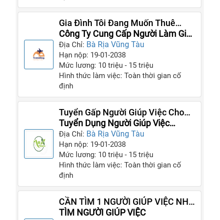
Gia Đình Tôi Đang Muốn Thuê
Mướn Người Giúp Việc Gấp
Công Ty Cung Cấp Người Làm Giúp
Việc Gia Đình
Bà Rịa Vũng Tàu
Địa Chỉ:
Hạn nộp: 19-01-2038
Mức lương: 10 triệu - 15 triệu
Hình thức làm việc: Toàn thời gian cố
định
Tuyển Gấp Người Giúp Việc Cho
Gia Đình Mình Ngay Hôm Nay
Tuyển Dụng Người Giúp Việc
Lương Cao
Bà Rịa Vũng Tàu
Địa Chỉ:
Hạn nộp: 19-01-2038
Mức lương: 10 triệu - 15 triệu
Hình thức làm việc: Toàn thời gian cố
định
CẦN TÌM 1 NGƯỜI GIÚP VIỆC NHÀ
BÀ RỊA 1 NGƯỜI CHĂM BÉ 1
TÌM NGƯỜI GIÚP VIỆC