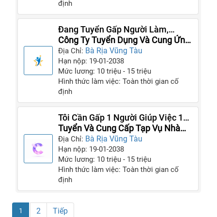
định
Đang Tuyển Gấp Người Làm,
Người Giúp Việc Cho GĐ Của Tôi
Công Ty Tuyển Dụng Và Cung Ứng
Giúp Việc
Bà Rịa Vũng Tàu
Địa Chỉ:
Hạn nộp: 19-01-2038
Mức lương: 10 triệu - 15 triệu
Hình thức làm việc: Toàn thời gian cố
định
Tôi Cần Gấp 1 Người Giúp Việc 1
Người Chăm Trẻ 1 Người Chăm Bà
Tuyển Và Cung Cấp Tạp Vụ Nhà
Cụ
Hàng Quán Ăn Và Giúp Việc
Bà Rịa Vũng Tàu
Địa Chỉ:
Hạn nộp: 19-01-2038
Mức lương: 10 triệu - 15 triệu
Hình thức làm việc: Toàn thời gian cố
định
2
Tiếp
1