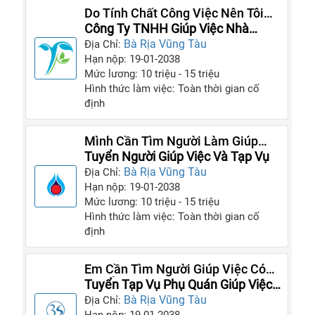
Do Tính Chất Công Việc Nên Tôi
Cần Tuyển Gấp 3 Giúp Việc Cho
Công Ty TNHH Giúp Việc Nhà
Gia Đình
Thiên Phúc
Bà Rịa Vũng Tàu
Địa Chỉ:
Hạn nộp: 19-01-2038
Mức lương: 10 triệu - 15 triệu
Hình thức làm việc: Toàn thời gian cố
định
Mình Cần Tìm Người Làm Giúp
Việc Cho Gia Đình Gấp Trong
Tuyển Người Giúp Việc Và Tạp Vụ
Tháng Này
Bà Rịa Vũng Tàu
Địa Chỉ:
Hạn nộp: 19-01-2038
Mức lương: 10 triệu - 15 triệu
Hình thức làm việc: Toàn thời gian cố
định
Em Cần Tìm Người Giúp Việc Có
Thể Ở Lại Nhà Luôn
Tuyển Tạp Vụ Phụ Quán Giúp Việc
Gia Đình
Bà Rịa Vũng Tàu
Địa Chỉ: