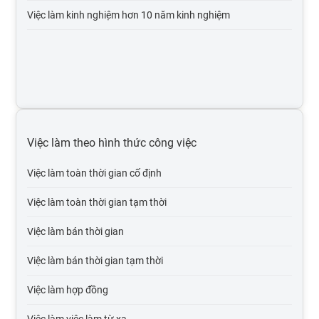
Việc làm kinh nghiệm hơn 10 năm kinh nghiệm
Việc làm xuất nhập khẩu
Việc làm môi trường, xử lý chất thải
Việc làm thiết kế, mỹ thuật
Việc làm nhân sự
Việc làm xây dựng
Việc làm theo hình thức công việc
Việc làm ngân hàng, chứng khoán, đầu tư
Việc làm toàn thời gian cố định
Việc làm sản xuất, vận hành sản xuất
Việc làm toàn thời gian tạm thời
Việc làm bán lẻ - hàng tiêu dùng - fmcg
Việc làm bán thời gian
Việc làm in ấn, xuất bản
Việc làm bán thời gian tạm thời
Việc làm khách sạn, nhà hàng
Việc làm hợp đồng
Việc làm marketing, pr
Việc làm việc làm từ xa