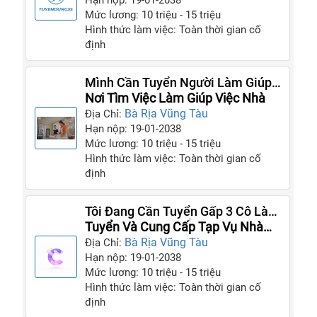
Hạn nộp: 19-01-2038
Mức lương: 10 triệu - 15 triệu
Hình thức làm việc: Toàn thời gian cố
định
Mình Cần Tuyển Người Làm Giúp
Việc Cho Gia Đình Nhà Mình
Nơi Tìm Việc Làm Giúp Việc Nhà
Bà Rịa Vũng Tàu
Địa Chỉ:
Hạn nộp: 19-01-2038
Mức lương: 10 triệu - 15 triệu
Hình thức làm việc: Toàn thời gian cố
định
Tôi Đang Cần Tuyển Gấp 3 Cô Làm
Giúp Việc Bao Ăn Ở Lại Tại Nhà Tôi
Tuyển Và Cung Cấp Tạp Vụ Nhà
Hàng Quán Ăn Và Giúp Việc
Bà Rịa Vũng Tàu
Địa Chỉ:
Hạn nộp: 19-01-2038
Mức lương: 10 triệu - 15 triệu
Hình thức làm việc: Toàn thời gian cố
định