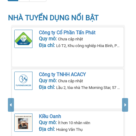
NHÀ TUYỂN DỤNG NỔI BẬT
Công ty Cổ Phần Tấn Phát
Quy mô:
Chưa cập nhật
Địa chỉ:
Lô T2, Khu công nghiệp Hòa Bình, Phường Lê Lợi, Tp Kon Tum, Tỉnh Kon Tum
Công ty TNHH ACACY
Quy mô:
Chưa cập nhật
Địa chỉ:
Lầu 2, tòa nhà The Morning Star, 57 QL13, phường 26, quận Bình Thạnh, TP Hồ Chí Minh.
Kiều Oanh
Quy mô:
Ít hơn 10 nhân viên
Địa chỉ:
Hoàng Văn Thụ