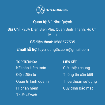
Việc làm tại Lạng Sơn
Việc làm giám đốc
Việc làm tại Ninh Bình
Việc làm phó tổng giám đốc
Quản trị:
Vũ Như Quỳnh
Việc làm tại Nam Định
Việc làm tổng giám đốc
Địa Chỉ:
720A Điện Biên Phủ, Quận Bình Thạnh, Hồ Chí
Việc làm tại Phú Thọ
Minh
Việc làm quản lý cấp trung
Số điện thoại:
0588577535
Việc làm tại Quảng Ninh
Việc làm quản lý cấp cao
Email hỗ trợ:
tuyendung3s.com@gmail.com
Việc làm tại Sơn La
TOP TỪ KHÓA
LIÊN KẾT
Việc làm tại Thái Bình
Kế toán kiểm toán
Giới thiệu chung
Việc làm tại Thái Nguyên
Điện điện tử
Thông tin cần biết
Quản trị kinh doanh
Thỏa thuận sử dụng
Việc làm tại Tuyên Quang
IT phần mềm
Quy định bảo mật
Việc làm tại Vĩnh Phúc
Thiết kế web
Việc làm tại Yên Bái