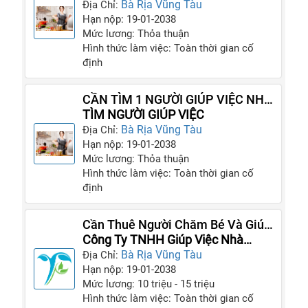
NGƯỜI CHĂM BÀ
Bà Rịa Vũng Tàu
Địa Chỉ:
Hạn nộp: 19-01-2038
Mức lương: Thỏa thuận
Hình thức làm việc: Toàn thời gian cố
định
CẦN TÌM 1 NGƯỜI GIÚP VIỆC NHÀ
VŨNG TÀU 1 NGƯỜI CHĂM BÉ 1
TÌM NGƯỜI GIÚP VIỆC
NGƯỜI CHĂM BÀ
Bà Rịa Vũng Tàu
Địa Chỉ:
Hạn nộp: 19-01-2038
Mức lương: Thỏa thuận
Hình thức làm việc: Toàn thời gian cố
định
Cần Thuê Người Chăm Bé Và Giúp
Việc Cho Gia Đình Mình
Công Ty TNHH Giúp Việc Nhà
Thiên Phúc
Bà Rịa Vũng Tàu
Địa Chỉ:
Hạn nộp: 19-01-2038
Mức lương: 10 triệu - 15 triệu
Hình thức làm việc: Toàn thời gian cố