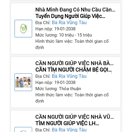
Nhà Mình Đang Có Nhu Cầu Cần
Tuyển Gấp Người Giúp Việc Siêng
Tuyển Dụng Người Giúp Việc
Năng
Lương Cao
Bà Rịa Vũng Tàu
Địa Chỉ:
Hạn nộp: 19-01-2038
Mức lương: 10 triệu - 15 triệu
Hình thức làm việc: Toàn thời gian cố
định
CẦN NGƯỜI GIÚP VIỆC NHÀ BÀ
RỊA 1 NGƯỜI GIỮ TRẺ 1 NGƯỜI
CẦN TÌM NGƯỜI CHĂM BÉ GỌI
CHĂM BÀ
CHỊ THẢO SAO MAI LÀ CÓ NGƯỜI
Bà Rịa Vũng Tàu
Địa Chỉ:
SAU 1 PHÚT
Hạn nộp: 19-01-2038
Mức lương: Thỏa thuận
Hình thức làm việc: Toàn thời gian cố
định
CẦN NGƯỜI GIÚP VIỆC NHÀ VŨNG
TÀU 1 NGƯỜI GIỮ TRẺ 1 NGƯỜI
TÌM NGƯỜI GIÚP VIỆC LH
CHĂM BÀ
O968O4834O ANH HƯNG
Bà Rịa Vũng Tàu
Địa Chỉ: