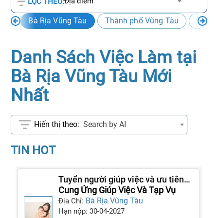
Địa điểm
LỌC THEO:
Bà Rịa Vũng Tàu
Thành phố Vũng Tàu
Thành
Danh Sách Việc Làm tại
Bà Rịa Vũng Tàu Mới
Nhất
Search by AI
TIN HOT
Tuyển người giúp việc và ưu tiên
làm lâu dài
Cung Ứng Giúp Việc Và Tạp Vụ
Bà Rịa Vũng Tàu
Địa Chỉ:
Hạn nộp: 30-04-2027