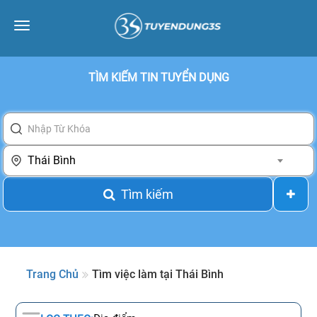
Toggle
navigation
TÌM KIẾM TIN TUYỂN DỤNG
Thái Bình
Tìm kiếm
Trang Chủ
Tìm việc làm tại Thái Bình