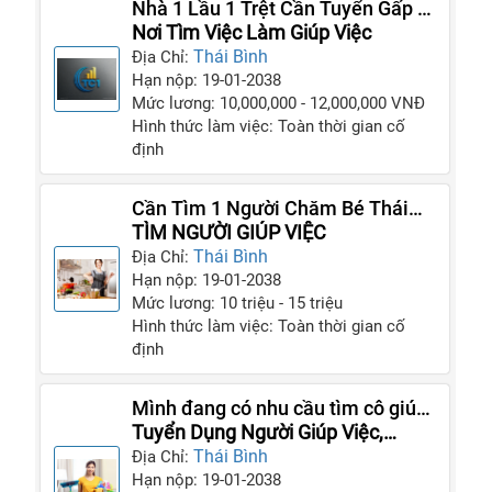
Nhà 1 Lầu 1 Trệt Cần Tuyển Gấp 3
Cô Giúp Việc Gia Đình
Nơi Tìm Việc Làm Giúp Việc
Thái Bình
Địa Chỉ:
Hạn nộp: 19-01-2038
Mức lương: 10,000,000 - 12,000,000 VNĐ
Hình thức làm việc: Toàn thời gian cố
định
Cần Tìm 1 Người Chăm Bé Thái
Bình,1 Người Giúp Việc Nhà,1
TÌM NGƯỜI GIÚP VIỆC
Người Chăm Người Gìa
Thái Bình
Địa Chỉ:
Hạn nộp: 19-01-2038
Mức lương: 10 triệu - 15 triệu
Hình thức làm việc: Toàn thời gian cố
định
Mình đang có nhu cầu tìm cô giúp
việc ở lại nhà và gắn bó lâu dài
Tuyển Dụng Người Giúp Việc,
Người Chăm Bé, Người Chăm
Thái Bình
Địa Chỉ:
Người Già
Hạn nộp: 19-01-2038