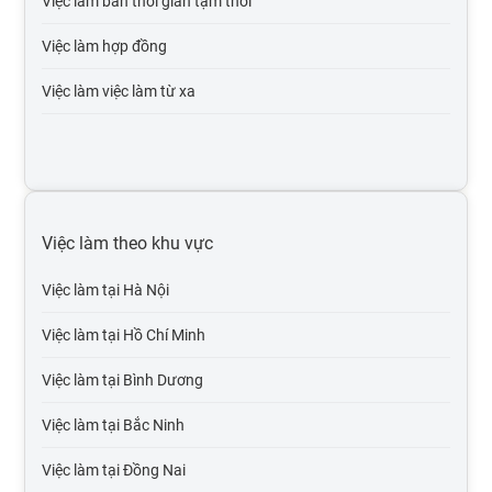
Việc làm bán thời gian tạm thời
Việc làm khách sạn, nhà hàng
Việc làm hợp đồng
Việc làm marketing, pr
Việc làm việc làm từ xa
Việc làm internet / online
Việc làm y tế, dược
Việc làm kinh doanh bất động sản
Việc làm theo khu vực
Việc làm bảo hiểm
Việc làm tại Hà Nội
Việc làm luật, pháp lý
Việc làm tại Hồ Chí Minh
Việc làm kế toán, kiểm toán
Việc làm tại Bình Dương
Việc làm it phần mềm
Việc làm tại Bắc Ninh
Việc làm tại Đồng Nai