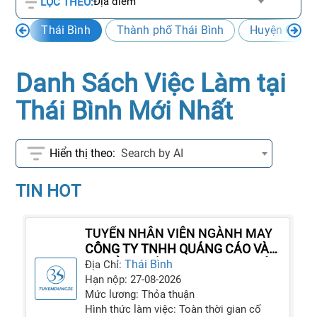
Địa điểm
LỌC THEO:
Thái Bình
Thành phố Thái Bình
Huyện Quỳn
Danh Sách Việc Làm tại
Thái Bình Mới Nhất
Search by AI
TIN HOT
TUYỂN NHÂN VIÊN NGÀNH MAY
CÔNG TY TNHH QUẢNG CÁO VÀ
TRUYỀN THÔNG THỊNH AN PHÁT
Thái Bình
Địa Chỉ:
Hạn nộp: 27-08-2026
Mức lương: Thỏa thuận
Hình thức làm việc: Toàn thời gian cố