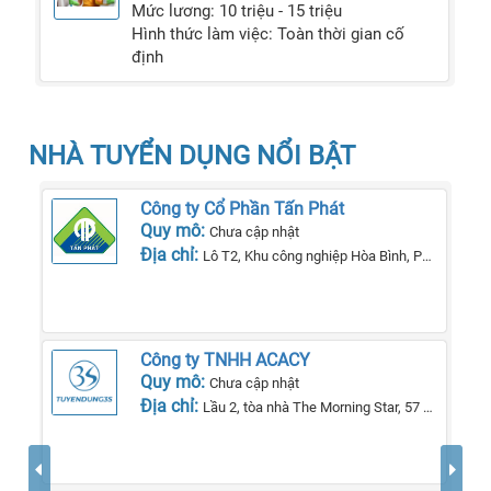
Mức lương: 10 triệu - 15 triệu
Hình thức làm việc: Toàn thời gian cố
định
NHÀ TUYỂN DỤNG NỔI BẬT
Công ty Cổ Phần Tấn Phát
Quy mô:
Chưa cập nhật
Địa chỉ:
Lô T2, Khu công nghiệp Hòa Bình, Phường Lê Lợi, Tp Kon Tum, Tỉnh Kon Tum
Công ty TNHH ACACY
Quy mô:
Chưa cập nhật
Địa chỉ:
Lầu 2, tòa nhà The Morning Star, 57 QL13, phường 26, quận Bình Thạnh, TP Hồ Chí Minh.