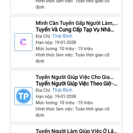
Hình thức làm việc: Toàn thời gian cố
định
Mình Cần Tuyển Gấp Người Làm,
Người Giúp Việc Cho Gia Đình
Tuyển Và Cung Cấp Tạp Vụ Nhà
Mình
Hàng Quán Ăn Và Giúp Việc
Thái Bình
Địa Chỉ:
Hạn nộp: 19-01-2038
Mức lương: 10 triệu - 15 triệu
Hình thức làm việc: Toàn thời gian cố
định
Tuyển Người Giúp Việc Cho Gia
Đình Nhà Mình
Tuyển Người Giúp Việc Theo Giờ -
Thời Vụ
Thái Bình
Địa Chỉ:
Hạn nộp: 19-01-2038
Mức lương: 10 triệu - 15 triệu
Hình thức làm việc: Toàn thời gian cố
định
Tuyển Người Làm Giúp Việc Ở Lâu