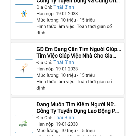
Và Có Tinh Thần Trách Nhiệm
Công Ty Tuyển Dụng Và Cung Ứng
Giúp Việc
Thái Bình
Địa Chỉ:
Hạn nộp: 19-01-2038
Mức lương: 10 triệu - 15 triệu
Hình thức làm việc: Toàn thời gian cố
định
GĐ Em Đang Cần Tìm Người Giúp
Việc Có Thể Ở Lại Nhà Luôn
Tim Việc Giúp Việc Nhà Cho Gia
Đình
Thái Bình
Địa Chỉ:
Hạn nộp: 19-01-2038
Mức lương: 10 triệu - 15 triệu
Hình thức làm việc: Toàn thời gian cố
định
Đang Muốn Tìm Kiếm Người Nữ
Giúp Việc Cho Gia Đình Nhà Mình
Công Ty Tuyển Dụng Lao Động Phổ
Thông
Thái Bình
Địa Chỉ:
Hạn nộp: 19-01-2038
Mức lương: 10 triệu - 15 triệu