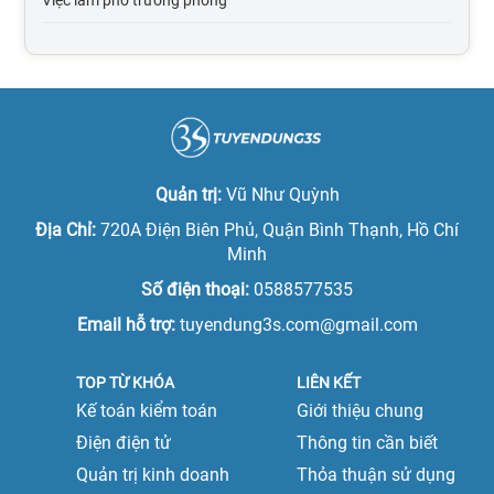
Việc làm tại Lào Cai
Việc làm trưởng phòng
Việc làm tại Lai Châu
Việc làm phó giám đốc
Việc làm tại Lạng Sơn
Việc làm giám đốc
Việc làm tại Ninh Bình
Việc làm phó tổng giám đốc
Quản trị:
Vũ Như Quỳnh
Việc làm tại Nam Định
Việc làm tổng giám đốc
Địa Chỉ:
720A Điện Biên Phủ, Quận Bình Thạnh, Hồ Chí
Việc làm tại Phú Thọ
Minh
Việc làm quản lý cấp trung
Số điện thoại:
0588577535
Việc làm tại Quảng Ninh
Việc làm quản lý cấp cao
Email hỗ trợ:
tuyendung3s.com@gmail.com
Việc làm tại Sơn La
TOP TỪ KHÓA
LIÊN KẾT
Việc làm tại Thái Bình
Kế toán kiểm toán
Giới thiệu chung
Việc làm tại Thái Nguyên
Điện điện tử
Thông tin cần biết
Quản trị kinh doanh
Thỏa thuận sử dụng
Việc làm tại Tuyên Quang