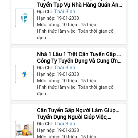
Dài Với Gia Đình Không Vướng Bận
Tuyển Tạp Vụ Nhà Hàng Quán Ăn
Và Giúp Việc
Thái Bình
Địa Chỉ:
Hạn nộp: 19-01-2038
Mức lương: 10 triệu - 15 triệu
Hình thức làm việc: Toàn thời gian cố
định
Nhà 1 Lầu 1 Trệt Cần Tuyển Gấp 3
Cô Giúp Việc
Công Ty Tuyển Dụng Và Cung Ứng
Giúp Việc
Thái Bình
Địa Chỉ:
Hạn nộp: 19-01-2038
Mức lương: 10 triệu - 15 triệu
Hình thức làm việc: Toàn thời gian cố
định
Cần Tuyển Gấp Người Làm Giúp
Việc Tại Nhà Cho Gia Đình
Tuyển Dụng Người Giúp Việc,
Người Chăm Bé, Người Chăm
Thái Bình
Địa Chỉ:
Người Già
Hạn nộp: 19-01-2038
Mức lương: 10 triệu - 15 triệu