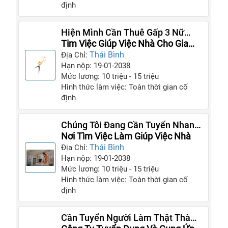
định
Hiện Mình Cần Thuê Gấp 3 Nữ
Giúp Việc Bao Ăn Ở Lại, Làm Lâu
Tim Việc Giúp Việc Nhà Cho Gia
Dài
Đình
Thái Bình
Địa Chỉ:
Hạn nộp: 19-01-2038
Mức lương: 10 triệu - 15 triệu
Hình thức làm việc: Toàn thời gian cố
định
Chúng Tôi Đang Cần Tuyển Nhanh
Chóng Người Làm Giúp Việc Cho
Nơi Tìm Việc Làm Giúp Việc Nhà
Gia Đình Ngay Hôm Nay
Thái Bình
Địa Chỉ:
Hạn nộp: 19-01-2038
Mức lương: 10 triệu - 15 triệu
Hình thức làm việc: Toàn thời gian cố
định
Cần Tuyển Người Làm Thật Thà