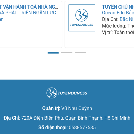
TUYỂN NHÂN VIÊN KỸ THUẬT VẬN HÀNH TOÀ NHÀ NGÂN HÀNG
VÀ PHÁT TRIỂN NGÂN LỰC
Ocean Edu Bắc
ên
Địa Chỉ:
Bắc N
Mức lương: Th
Vị trí: Toàn thờ
Quản trị:
Vũ Như Quỳnh
Địa Chỉ:
720A Điện Biên Phủ, Quận Bình Thạnh, Hồ Chí Minh
Số điện thoại:
0588577535