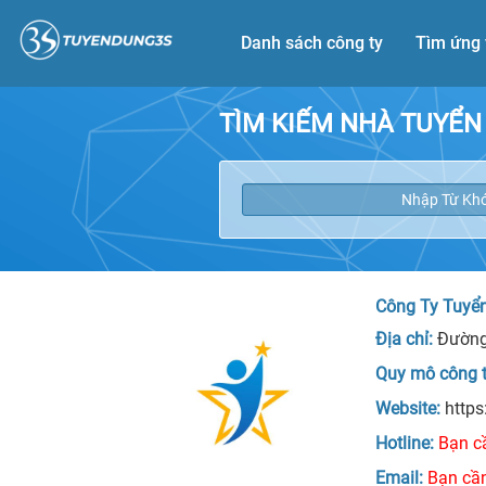
Danh sách công ty
Tìm ứng 
TÌM KIẾM NHÀ TUYỂN
Công Ty Tuyể
Địa chỉ:
Đường 
Quy mô công 
Website:
https
Hotline:
Bạn c
Email:
Bạn cần