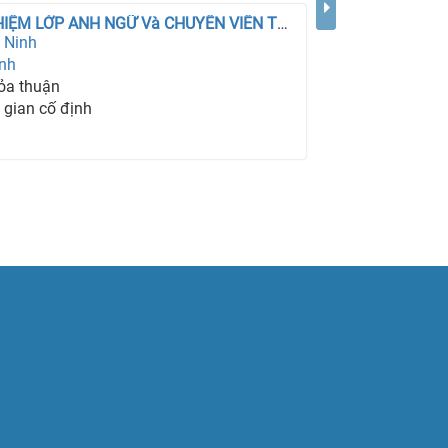
TUYỂN CHỦ NHIỆM LỚP ANH NGỮ Và CHUYÊN VIÊN TƯ VẤN GIÁO DỤC LÀM NGAY
 Ninh
inh
ỏa thuận
i gian cố định