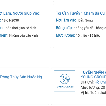
i Làm, Người Giúp Việc
Tôi Cần Tuyển 1 Chăm Bà Cụ V
:
Nơi làm việc:
19-01-2038
Đắk Nông
ức:
Bằng cấp:
Toàn thời gian cố định
Không yêu cầu bằng 
hiệm:
Mức lương:
Không yêu cầu kinh
10 triệu - 15 triệu
Trung Tâm Nghiên Cứu Nuôi Trồng Thủy Sản Nước Ngọt Miền Bắc - Viện Khoa Học Thủy Sản Việt Nam (Thuộc Bộ Nông Nghiệp Và Môi Trường)
YOUNG GROUP 
Địa Chỉ:
Hồ Chí
Mức lương: 20 t
Vị trí: Toàn thờ