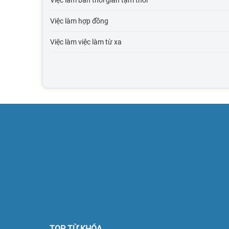
Việc làm bán thời gian tạm thời
Việc làm thương mại điện tử
Việc làm hợp đồng
Việc làm giáo dục, đào tạo
Việc làm việc làm từ xa
Việc làm Điện tử viễn thông
Việc làm bưu chính viễn thông
Việc làm tư vấn
Việc làm cơ khí chế tạo
Việc làm mỹ phẩm, thời trang, trang sức
Việc làm Điện lạnh
Việc làm điện, điện tử
Việc làm bảo trì
Việc làm xuất nhập khẩu
TOP TỪ KHÓA