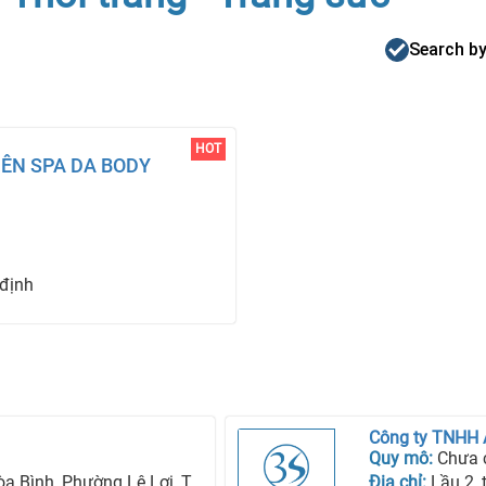
Search by
HOT
IÊN SPA DA BODY
 định
Công ty TNHH
Quy mô:
Chưa 
ng Lê Lợi, Tp Kon Tum, Tỉnh Kon Tum
Địa chỉ:
Lầu 2, tòa n