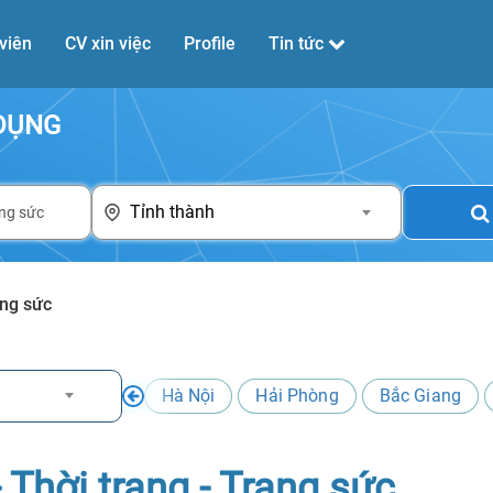
viên
CV xin việc
Profile
Tin tức
 DỤNG
Tỉnh thành
ang sức
Hà Nội
Hải Phòng
Bắc Giang
Thời trang - Trang sức