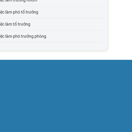
iệc làm trưởng nhóm
ệc làm phó tổ trưởng
ệc làm tổ trưởng
iệc làm phó trưởng phòng
iệc làm trưởng phòng
iệc làm phó giám đốc
iệc làm giám đốc
iệc làm phó tổng giám đốc
iệc làm tổng giám đốc
ệc làm quản lý cấp trung
ệc làm quản lý cấp cao