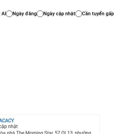
 AI
Ngày đăng
Ngày cập nhật
Cần tuyển gấp
 ACACY
cập nhật
hà The Morning Star, 57 QL13, phường 26, quận Bình Thạnh, TP Hồ Chí Minh.