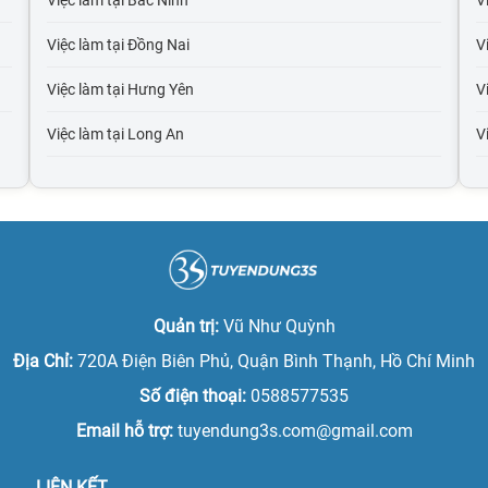
Việc làm tại Bắc Ninh
V
Việc làm tại Đồng Nai
Vi
Việc làm tại Hưng Yên
Vi
Việc làm tại Long An
V
Việc làm tại Hải Dương
V
Việc làm tại Hải Phòng
V
Việc làm tại Bắc Giang
V
Việc làm tại Bắc Kạn
V
Quản trị:
Vũ Như Quỳnh
Việc làm tại Cao Bằng
V
Địa Chỉ:
720A Điện Biên Phủ, Quận Bình Thạnh, Hồ Chí Minh
Số điện thoại:
0588577535
Việc làm tại Điện Biên
Vi
Email hỗ trợ:
tuyendung3s.com@gmail.com
Việc làm tại Hòa Bình
Vi
LIÊN KẾT