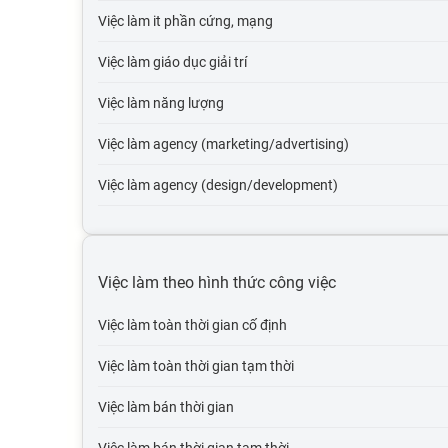
Việc làm it phần cứng, mạng
Việc làm giáo dục giải trí
Việc làm năng lượng
Việc làm agency (marketing/advertising)
Việc làm agency (design/development)
Việc làm tự động hóa
Việc làm du lịch
Việc làm theo hình thức công việc
Việc làm cơ quan nhà nước
Việc làm toàn thời gian cố định
Việc làm tổ chức phi lợi nhuận
Việc làm toàn thời gian tạm thời
Việc làm vận tải lái xe
Việc làm bán thời gian
Việc làm giao thông vận tải, thủy lợi, cầu đường