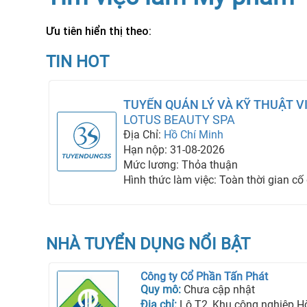
Ưu tiên hiển thị theo:
TIN HOT
TUYỂN QUẢN LÝ VÀ KỸ THUẬT V
LOTUS BEAUTY SPA
Địa Chỉ:
Hồ Chí Minh
Hạn nộp: 31-08-2026
Mức lương: Thỏa thuận
Hình thức làm việc: Toàn thời gian cố
NHÀ TUYỂN DỤNG NỔI BẬT
Công ty Cổ Phần Tấn Phát
Quy mô:
Chưa cập nhật
Địa chỉ:
Lô T2, Khu công nghiệp Hòa Bình, Phườ