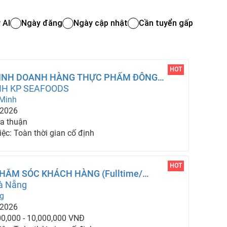
 AI
Ngày đăng
Ngày cập nhật
Cần tuyển gấp
HOT
KINH DOANH HÀNG THỰC PHẨM ĐÔNG
HH KP SEAFOODS
 Minh
-2026
a thuận
iệc: Toàn thời gian cố định
HOT
HĂM SÓC KHÁCH HÀNG (Fulltime/
Đà Nẵng
g
-2026
00,000 - 10,000,000 VNĐ