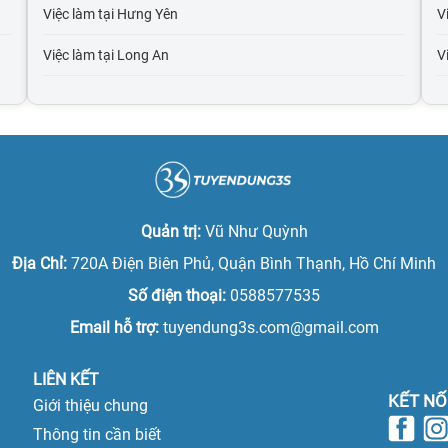
Việc làm tại Hưng Yên
Vi
Việc làm tại Long An
V
Việc làm tại Hải Dương
V
Việc làm tại Hải Phòng
V
Việc làm tại Bắc Giang
V
Việc làm tại Bắc Kạn
V
Quản trị:
Vũ Như Quỳnh
Việc làm tại Cao Bằng
V
Địa Chỉ:
720A Điện Biên Phủ, Quận Bình Thạnh, Hồ Chí Minh
Số điện thoại:
0588577535
Việc làm tại Điện Biên
Vi
Email hỗ trợ:
tuyendung3s.com@gmail.com
Việc làm tại Hòa Bình
Vi
LIÊN KẾT
Việc làm tại Hà Giang
KẾT NỐ
Giới thiệu chung
Việc làm tại Hà Nam
Thông tin cần biết