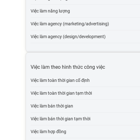
Việc làm năng lượng
Việc làm agency (marketing/advertising)
Việc làm agency (design/development)
Việc làm tự động hóa
Việc làm du lịch
Việc làm theo hình thức công việc
Việc làm cơ quan nhà nước
Việc làm toàn thời gian cố định
Việc làm tổ chức phi lợi nhuận
Việc làm toàn thời gian tạm thời
Việc làm vận tải lái xe
Việc làm bán thời gian
Việc làm giao thông vận tải, thủy lợi, cầu đường
Việc làm bán thời gian tạm thời
Việc làm thương mại điện tử
Việc làm hợp đồng
Việc làm giáo dục, đào tạo