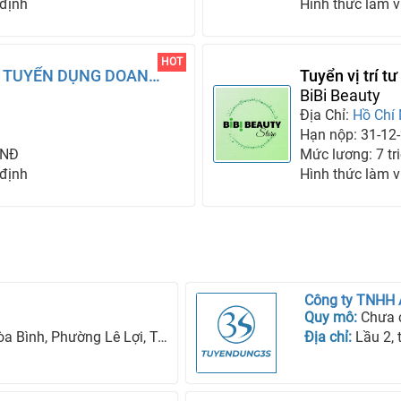
 định
Hình thức làm v
HOT
VỤ TUYỂN DỤNG DOANH
Tuyển vị trí 
quận 12
BiBi Beauty
Địa Chỉ:
Hồ Chí
Hạn nộp: 31-12
VNĐ
Mức lương: 7 tri
 định
Hình thức làm v
Công ty TNHH
Quy mô:
Chưa 
ng Lê Lợi, Tp Kon Tum, Tỉnh Kon Tum
Địa chỉ:
Lầu 2, tòa n