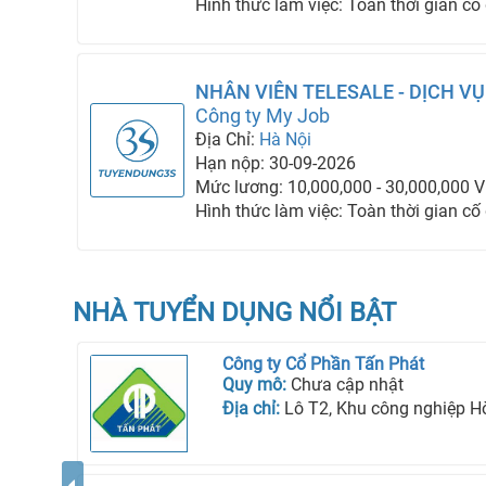
Hình thức làm việc: Toàn thời gian cố
NHÂN VIÊN TELESALE - DỊCH 
NGHIỆP
Công ty My Job
Địa Chỉ:
Hà Nội
Hạn nộp: 30-09-2026
Mức lương: 10,000,000 - 30,000,000 
Hình thức làm việc: Toàn thời gian cố
NHÀ TUYỂN DỤNG NỔI BẬT
Công ty Cổ Phần Tấn Phát
Quy mô:
Chưa cập nhật
Địa chỉ:
Lô T2, Khu công nghiệp Hòa Bình, Phườ