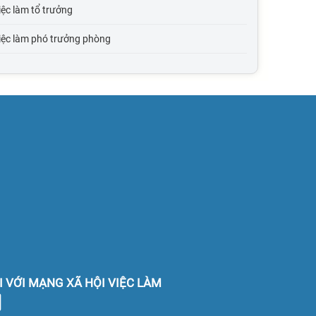
ệc làm tổ trưởng
iệc làm phó trưởng phòng
iệc làm trưởng phòng
iệc làm phó giám đốc
iệc làm giám đốc
iệc làm phó tổng giám đốc
iệc làm tổng giám đốc
ệc làm quản lý cấp trung
ệc làm quản lý cấp cao
I VỚI MẠNG XÃ HỘI VIỆC LÀM