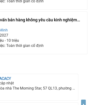
iệc: Toàn thời gian cố định
tư vấn bán hàng không yêu cầu kinh nghiệm
 Minh
-2027
ệu - 10 triệu
iệc: Toàn thời gian cố định
 ACACY
cập nhật
hà The Morning Star, 57 QL13, phường 26, quận Bình Thạnh, TP Hồ Chí Minh.