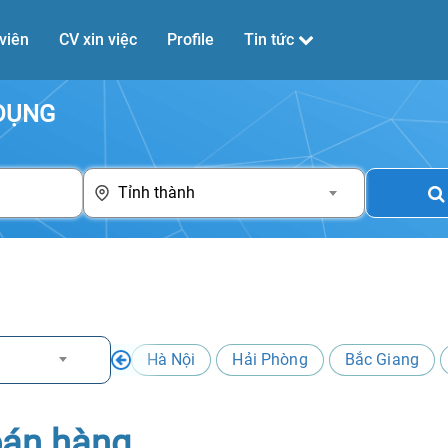
viên
CV xin việc
Profile
Tin tức
 DỤNG
Tỉnh thành
Hà Nội
Hải Phòng
Bắc Giang
bán hàng