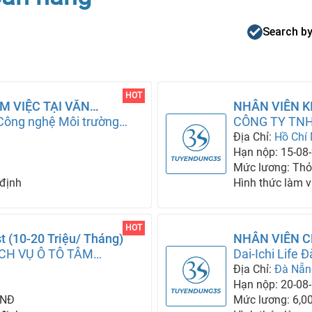
Search by
HOT
M VIỆC TẠI VĂN
NHÂN VIÊN 
Công nghệ Môi trường
LẠNH
CÔNG TY TN
Địa Chỉ:
Hồ Chí
Hạn nộp: 15-08
Mức lương: Thỏ
 định
Hình thức làm v
HOT
t (10-20 Triệu/ Tháng)
NHÂN VIÊN C
CH VỤ Ô TÔ TÂM
Parttime)
Dai-Ichi Life 
H
Địa Chỉ:
Đà Nẵn
Hạn nộp: 20-08
VNĐ
Mức lương: 6,0