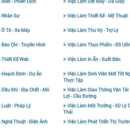
 Biên - Phiên Dịch
Việc Làm Dệt May - Da Giày
m Nhân Sự
Việc Làm Thiết Kế - Mỹ Thuật
 Ô Tô - Xe Máy
Việc Làm Thư Ký - Trợ Lý
 Báo Chí - Truyền Hình
Việc Làm Thực Phẩm - Đồ Uố
 Thiết Kế Web
Việc Làm In Ấn - Xuất Bản
 Hoạch Định - Dự Án
Việc Làm Sinh Viên Mới Tốt Ng
Thực Tập
 Dầu Khí - Địa Chất - Mỏ
Việc Làm Giao Thông Vận Tải 
Lợi - Cầu Đường
 Luật - Pháp Lý
Việc Làm Môi Trường - Xử Lý 
Thải
 Nghệ Thuật - Điện Ảnh
Việc Làm Phát Triển Thị Trườ