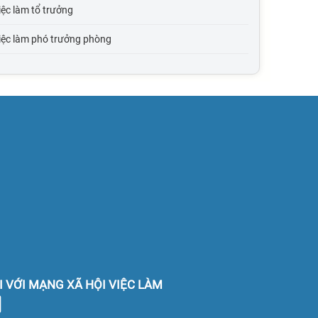
ệc làm tổ trưởng
iệc làm phó trưởng phòng
iệc làm trưởng phòng
iệc làm phó giám đốc
iệc làm giám đốc
iệc làm phó tổng giám đốc
iệc làm tổng giám đốc
ệc làm quản lý cấp trung
ệc làm quản lý cấp cao
I VỚI MẠNG XÃ HỘI VIỆC LÀM