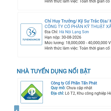
Hình thức làm việc: Toàn thời gian cố
Chỉ Huy Trưởng/ Kỹ Sư Trắc Địa/
CÔNG TY CỔ PHẦN KỸ THUẬT X
EVEREST
Địa Chỉ:
Hà Nội
Lạng Sơn
Hạn nộp: 30-08-2026
Mức lương: 18,000,000 - 40,000,000 
Hình thức làm việc: Toàn thời gian cố
NHÀ TUYỂN DỤNG NỔI BẬT
Công ty Cổ Phần Tấn Phát
Quy mô:
Chưa cập nhật
Địa chỉ:
Lô T2, Khu công nghiệp Hòa Bình, Phườ