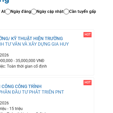
 AI
Ngày đăng
Ngày cập nhật
Cần tuyển gấp
HOT
ỞNG/ KỸ THUẬT HIỆN TRƯỜNG
H TƯ VẤN VÀ XÂY DỰNG GIA HUY
-2026
000,000 - 35,000,000 VNĐ
iệc: Toàn thời gian cố định
HOT
I CÔNG CÔNG TRÌNH
PHẦN ĐẦU TƯ PHÁT TRIỂN PNT
-2026
iệu - 15 triệu