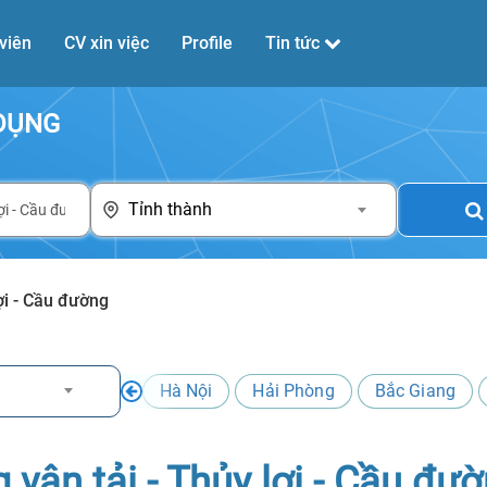
viên
CV xin việc
Profile
Tin tức
 DỤNG
Tỉnh thành
ợi - Cầu đường
Hà Nội
Hải Phòng
Bắc Giang
 vận tải - Thủy lợi - Cầu đư