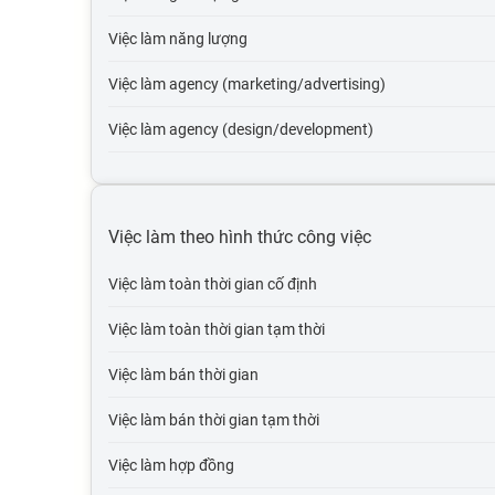
Việc làm năng lượng
Việc làm agency (marketing/advertising)
Việc làm agency (design/development)
Việc làm tự động hóa
Việc làm du lịch
Việc làm theo hình thức công việc
Việc làm cơ quan nhà nước
Việc làm toàn thời gian cố định
Việc làm tổ chức phi lợi nhuận
Việc làm toàn thời gian tạm thời
Việc làm vận tải lái xe
Việc làm bán thời gian
Việc làm giao thông vận tải, thủy lợi, cầu đường
Việc làm bán thời gian tạm thời
Việc làm thương mại điện tử
Việc làm hợp đồng
Việc làm giáo dục, đào tạo