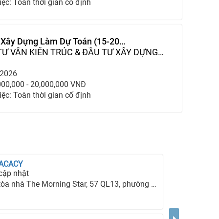
iệc: Toàn thời gian cố định
ế Xây Dựng Làm Dự Toán (15-20
TƯ VẤN KIẾN TRÚC & ĐẦU TƯ XÂY DỰNG
-2026
000,000 - 20,000,000 VNĐ
iệc: Toàn thời gian cố định
 ACACY
cập nhật
hà The Morning Star, 57 QL13, phường 26, quận Bình Thạnh, TP Hồ Chí Minh.