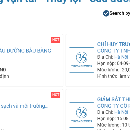
Search by
HOT
CHỈ HUY TRƯ
CẦU ĐƯỜNG BÀU BÀNG
CÔNG TY TNH
Địa Chỉ:
Hà Nội
Hạn nộp: 04-09
VNĐ
Mức lương: 20,
 định
Hình thức làm v
HOT
GIÁM SÁT TH
 sạch và môi trường
CÔNG TY CỔ 
Địa Chỉ:
Hà Nội
Hạn nộp: 15-08
Mức lương: 10 tr