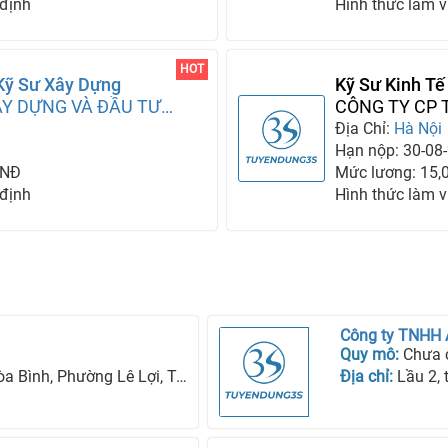
 định
Hình thức làm v
HOT
 Kỹ Sư Xây Dựng
Kỹ Sư Kinh T
ÂY DỰNG VÀ ĐẦU TƯ
Triệu/tháng)
CÔNG TY CP 
VIỆT Á
Địa Chỉ:
Hà Nội
Hạn nộp: 30-08
VNĐ
Mức lương: 15,
 định
Hình thức làm v
Công ty TNHH
Quy mô:
Chưa 
ng Lê Lợi, Tp Kon Tum, Tỉnh Kon Tum
Địa chỉ:
Lầu 2, tòa n