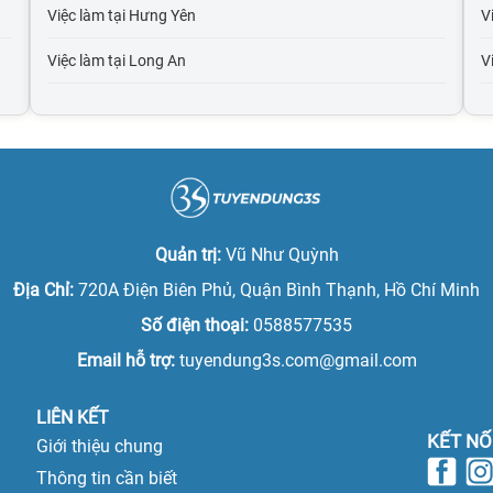
Việc làm tại Hưng Yên
Vi
Việc làm tại Long An
V
Việc làm tại Hải Dương
V
Việc làm tại Hải Phòng
V
Việc làm tại Bắc Giang
V
Việc làm tại Bắc Kạn
V
Quản trị:
Vũ Như Quỳnh
Việc làm tại Cao Bằng
V
Địa Chỉ:
720A Điện Biên Phủ, Quận Bình Thạnh, Hồ Chí Minh
Số điện thoại:
0588577535
Việc làm tại Điện Biên
Vi
Email hỗ trợ:
tuyendung3s.com@gmail.com
Việc làm tại Hòa Bình
Vi
LIÊN KẾT
Việc làm tại Hà Giang
KẾT NỐ
Giới thiệu chung
Việc làm tại Hà Nam
Thông tin cần biết