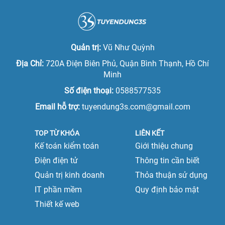
Việc làm tại Lạng Sơn
Việc làm giám đốc
Việc làm tại Ninh Bình
Việc làm phó tổng giám đốc
Quản trị:
Vũ Như Quỳnh
Việc làm tại Nam Định
Việc làm tổng giám đốc
Địa Chỉ:
720A Điện Biên Phủ, Quận Bình Thạnh, Hồ Chí
Việc làm tại Phú Thọ
Minh
Việc làm quản lý cấp trung
Số điện thoại:
0588577535
Việc làm tại Quảng Ninh
Việc làm quản lý cấp cao
Email hỗ trợ:
tuyendung3s.com@gmail.com
Việc làm tại Sơn La
TOP TỪ KHÓA
LIÊN KẾT
Việc làm tại Thái Bình
Kế toán kiểm toán
Giới thiệu chung
Việc làm tại Thái Nguyên
Điện điện tử
Thông tin cần biết
Quản trị kinh doanh
Thỏa thuận sử dụng
Việc làm tại Tuyên Quang
IT phần mềm
Quy định bảo mật
Việc làm tại Vĩnh Phúc
Thiết kế web
Việc làm tại Yên Bái