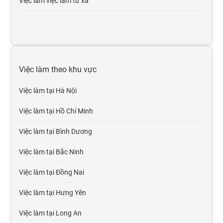
Việc làm việc làm từ xa
Việc làm internet / online
Việc làm y tế, dược
Việc làm kinh doanh bất động sản
Việc làm theo khu vực
Việc làm bảo hiểm
Việc làm tại Hà Nội
Việc làm luật, pháp lý
Việc làm tại Hồ Chí Minh
Việc làm kế toán, kiểm toán
Việc làm tại Bình Dương
Việc làm it phần mềm
Việc làm tại Bắc Ninh
Việc làm tại Đồng Nai
Việc làm tại Hưng Yên
Việc làm tại Long An