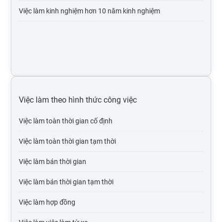
Việc làm kinh nghiệm hơn 10 năm kinh nghiệm
Việc làm xuất nhập khẩu
Việc làm môi trường, xử lý chất thải
Việc làm thiết kế, mỹ thuật
Việc làm nhân sự
Việc làm xây dựng
Việc làm theo hình thức công việc
Việc làm ngân hàng, chứng khoán, đầu tư
Việc làm toàn thời gian cố định
Việc làm sản xuất, vận hành sản xuất
Việc làm toàn thời gian tạm thời
Việc làm bán lẻ - hàng tiêu dùng - fmcg
Việc làm bán thời gian
Việc làm in ấn, xuất bản
Việc làm bán thời gian tạm thời
Việc làm khách sạn, nhà hàng
Việc làm hợp đồng
Việc làm marketing, pr