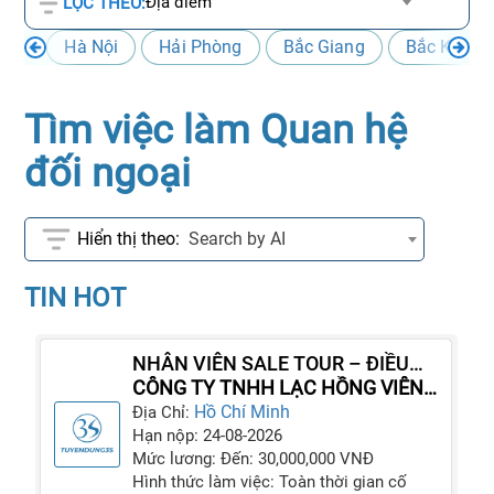
Địa điểm
LỌC THEO:
Hà Nội
Hải Phòng
Bắc Giang
Bắc Kạn
Tìm việc làm Quan hệ
đối ngoại
Search by AI
TIN HOT
NHÂN VIÊN SALE TOUR – ĐIỀU
HÀNH TOUR INBOUND
CÔNG TY TNHH LẠC HỒNG VIÊN
DU - LAC HONG VOYAGES
Hồ Chí Minh
Địa Chỉ:
Hạn nộp: 24-08-2026
Mức lương: Đến: 30,000,000 VNĐ
Hình thức làm việc: Toàn thời gian cố