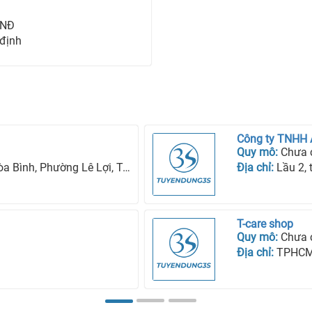
VNĐ
 định
Công ty TNHH
Quy mô:
Chưa 
ng Lê Lợi, Tp Kon Tum, Tỉnh Kon Tum
Địa chỉ:
Lầu 2, tòa n
T-care shop
Quy mô:
Chưa 
Địa chỉ:
TPHC