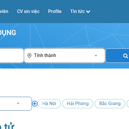
viên
CV xin việc
Profile
Tin tức
 DỤNG
Tỉnh thành
Hà Nội
Hải Phòng
Bắc Giang
n tử