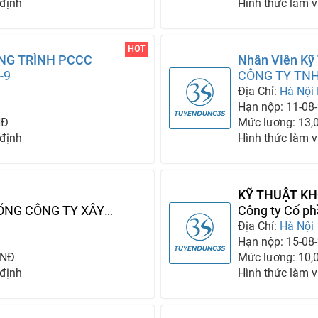
 định
Hình thức làm v
HOT
ÔNG TRÌNH PCCC
Nhân Viên Kỹ
-9
Thống Điện
CÔNG TY TNH
Địa Chỉ:
Hà Nội
Hạn nộp: 11-08
NĐ
Mức lương: 13,
 định
Hình thức làm v
KỸ THUẬT KH
ỔNG CÔNG TY XÂY
Công ty Cổ ph
Địa Chỉ:
Hà Nội
Hạn nộp: 15-08
VNĐ
Mức lương: 10,
 định
Hình thức làm v