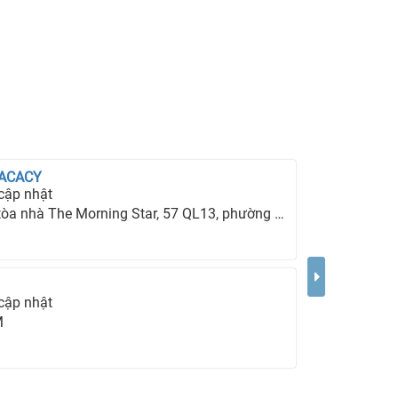
 ACACY
cập nhật
hà The Morning Star, 57 QL13, phường 26, quận Bình Thạnh, TP Hồ Chí Minh.
cập nhật
M