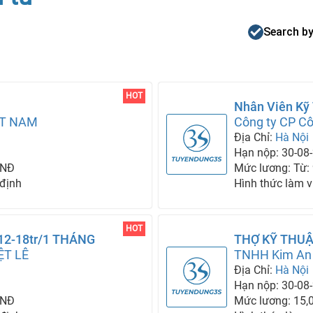
Search by
HOT
Nhân Viên Kỹ 
ỆT NAM
An Ninh
Công ty CP Cô
Địa Chỉ:
Hà Nội
Hạn nộp: 30-08
VNĐ
Mức lương: Từ:
 định
Hình thức làm v
HOT
12-18tr/1 THÁNG
THỢ KỸ THUẬ
ỆT LÊ
THÁNG
TNHH Kim An
Địa Chỉ:
Hà Nội
Hạn nộp: 30-08
VNĐ
Mức lương: 15,