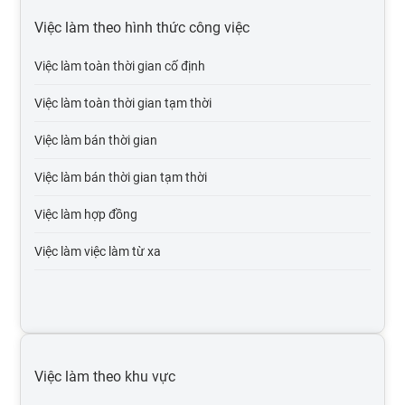
Việc làm xây dựng
Việc làm theo hình thức công việc
Việc làm ngân hàng, chứng khoán, đầu tư
Việc làm toàn thời gian cố định
Việc làm sản xuất, vận hành sản xuất
Việc làm toàn thời gian tạm thời
Việc làm bán lẻ - hàng tiêu dùng - fmcg
Việc làm bán thời gian
Việc làm in ấn, xuất bản
Việc làm bán thời gian tạm thời
Việc làm khách sạn, nhà hàng
Việc làm hợp đồng
Việc làm marketing, pr
Việc làm việc làm từ xa
Việc làm internet / online
Việc làm y tế, dược
Việc làm kinh doanh bất động sản
Việc làm theo khu vực
Việc làm bảo hiểm