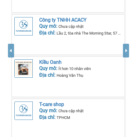
Công ty TNHH ACACY
Quy mô:
Chưa cập nhật
Địa chỉ:
Lầu 2, tòa nhà The Morning Star, 57 QL13, phường 26, quận Bình Thạnh, TP Hồ Chí Minh.
Kiều Oanh
Quy mô:
Ít hơn 10 nhân viên
Địa chỉ:
Hoàng Văn Thụ
T-care shop
Quy mô:
Chưa cập nhật
Địa chỉ:
TPHCM