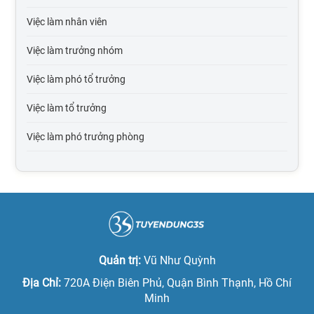
Việc làm tại Cao Bằng
Việc làm nhân viên
Việc làm tại Điện Biên
Việc làm trưởng nhóm
Việc làm tại Hòa Bình
Việc làm phó tổ trưởng
Việc làm tại Hà Giang
Việc làm tổ trưởng
Việc làm tại Hà Nam
Việc làm phó trưởng phòng
Việc làm tại Lào Cai
Việc làm trưởng phòng
Việc làm tại Lai Châu
Việc làm phó giám đốc
Việc làm tại Lạng Sơn
Việc làm giám đốc
Việc làm tại Ninh Bình
Việc làm phó tổng giám đốc
Quản trị:
Vũ Như Quỳnh
Việc làm tại Nam Định
Việc làm tổng giám đốc
Địa Chỉ:
720A Điện Biên Phủ, Quận Bình Thạnh, Hồ Chí
Việc làm tại Phú Thọ
Minh
Việc làm quản lý cấp trung