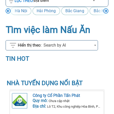
Địa điểm
LỌC THEO:
Hà Nội
Hải Phòng
Bắc Giang
Bắc Kạn
Tìm việc làm Nấu Ăn
Search by AI
TIN HOT
NHÀ TUYỂN DỤNG NỔI BẬT
Công ty Cổ Phần Tấn Phát
Quy mô:
Chưa cập nhật
Địa chỉ:
Lô T2, Khu công nghiệp Hòa Bình, Phường Lê Lợi, Tp Kon Tum, Tỉnh Kon Tum