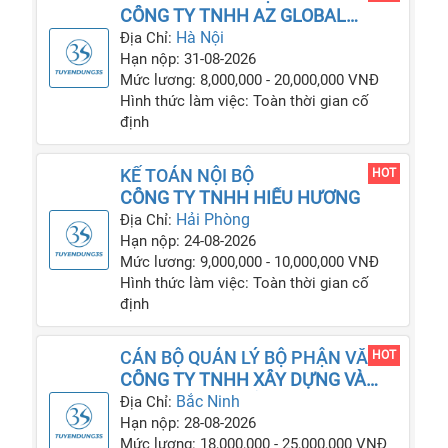
NỘI BỘ
CÔNG TY TNHH AZ GLOBAL
TRADE
Hà Nội
Địa Chỉ:
Hạn nộp: 31-08-2026
Mức lương: 8,000,000 - 20,000,000 VNĐ
Hình thức làm việc: Toàn thời gian cố
định
KẾ TOÁN NỘI BỘ
HOT
CÔNG TY TNHH HIẾU HƯƠNG
Hải Phòng
Địa Chỉ:
Hạn nộp: 24-08-2026
Mức lương: 9,000,000 - 10,000,000 VNĐ
Hình thức làm việc: Toàn thời gian cố
định
CÁN BỘ QUẢN LÝ BỘ PHẬN VĂN
HOT
PHÒNG
CÔNG TY TNHH XÂY DỰNG VÀ
THƯƠNG MẠI HỮU ANH
Bắc Ninh
Địa Chỉ:
Hạn nộp: 28-08-2026
Mức lương: 18,000,000 - 25,000,000 VNĐ