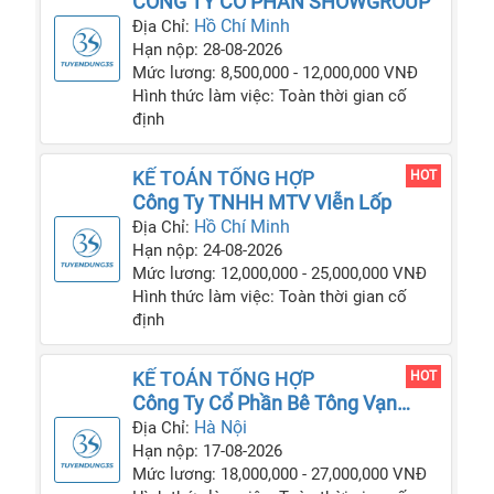
CÔNG TY CỔ PHẦN SHOWGROUP
Hồ Chí Minh
Địa Chỉ:
Hạn nộp: 28-08-2026
Mức lương: 8,500,000 - 12,000,000 VNĐ
Hình thức làm việc: Toàn thời gian cố
định
KẾ TOÁN TỔNG HỢP
HOT
Công Ty TNHH MTV VIễn Lốp
Hồ Chí Minh
Địa Chỉ:
Hạn nộp: 24-08-2026
Mức lương: 12,000,000 - 25,000,000 VNĐ
Hình thức làm việc: Toàn thời gian cố
định
KẾ TOÁN TỔNG HỢP
HOT
Công Ty Cổ Phần Bê Tông Vạn
Phúc
Hà Nội
Địa Chỉ:
Hạn nộp: 17-08-2026
Mức lương: 18,000,000 - 27,000,000 VNĐ