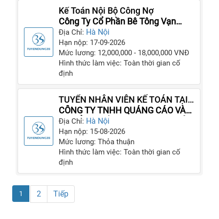
Kế Toán Nội Bộ Công Nợ
Công Ty Cổ Phần Bê Tông Vạn
Phúc
Hà Nội
Địa Chỉ:
Hạn nộp: 17-09-2026
Mức lương: 12,000,000 - 18,000,000 VNĐ
Hình thức làm việc: Toàn thời gian cố
định
TUYỂN NHÂN VIÊN KẾ TOÁN TẠI
HÀ NỘI
CÔNG TY TNHH QUẢNG CÁO VÀ
TRUYỀN THÔNG THỊNH AN PHÁT
Hà Nội
Địa Chỉ:
Hạn nộp: 15-08-2026
Mức lương: Thỏa thuận
Hình thức làm việc: Toàn thời gian cố
định
2
Tiếp
1