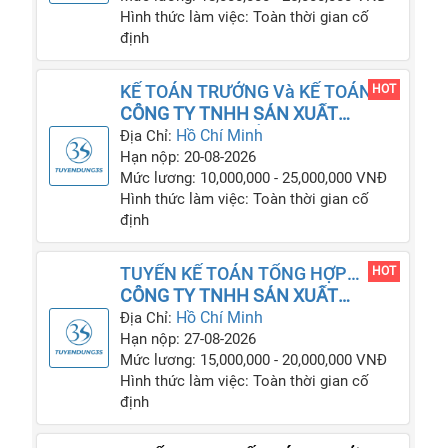
Hình thức làm việc: Toàn thời gian cố
định
KẾ TOÁN TRƯỞNG Và KẾ TOÁN
HOT
VIÊN
CÔNG TY TNHH SẢN XUẤT
OLYMPIC PRO VIỆT NAM
Hồ Chí Minh
Địa Chỉ:
Hạn nộp: 20-08-2026
Mức lương: 10,000,000 - 25,000,000 VNĐ
Hình thức làm việc: Toàn thời gian cố
định
TUYỂN KẾ TOÁN TỔNG HỢP
HOT
LƯƠNG TỪ 15-20 TRIỆU
CÔNG TY TNHH SẢN XUẤT
THƯƠNG MẠI DỊCH VỤ NHỰA KIM
Hồ Chí Minh
Địa Chỉ:
NGUYÊN
Hạn nộp: 27-08-2026
Mức lương: 15,000,000 - 20,000,000 VNĐ
Hình thức làm việc: Toàn thời gian cố
định