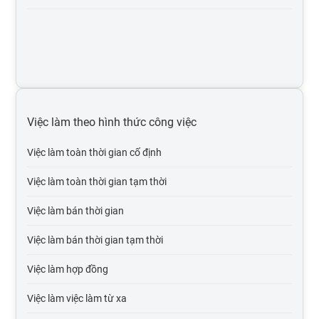
Việc làm môi trường, xử lý chất thải
Việc làm thiết kế, mỹ thuật
Việc làm nhân sự
Việc làm xây dựng
Việc làm theo hình thức công việc
Việc làm ngân hàng, chứng khoán, đầu tư
Việc làm toàn thời gian cố định
Việc làm sản xuất, vận hành sản xuất
Việc làm toàn thời gian tạm thời
Việc làm bán lẻ - hàng tiêu dùng - fmcg
Việc làm bán thời gian
Việc làm in ấn, xuất bản
Việc làm bán thời gian tạm thời
Việc làm khách sạn, nhà hàng
Việc làm hợp đồng
Việc làm marketing, pr
Việc làm việc làm từ xa