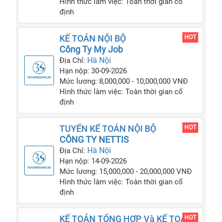
Hình thức làm việc: Toàn thời gian cố
định
KẾ TOÁN NỘI BỘ
HOT
Công Ty My Job
Hà Nội
Địa Chỉ:
Hạn nộp: 30-09-2026
Mức lương: 8,000,000 - 10,000,000 VNĐ
Hình thức làm việc: Toàn thời gian cố
định
TUYỂN KẾ TOÁN NỘI BỘ
HOT
CÔNG TY NETTIS
Hà Nội
Địa Chỉ:
Hạn nộp: 14-09-2026
Mức lương: 15,000,000 - 20,000,000 VNĐ
Hình thức làm việc: Toàn thời gian cố
định
KẾ TOÁN TỔNG HỢP Và KẾ TOÁN
HOT