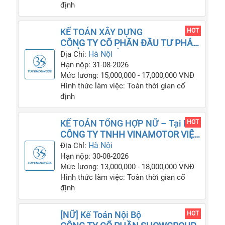
định
KẾ TOÁN XÂY DỰNG
HOT
CÔNG TY CỔ PHẦN ĐẦU TƯ PHÁT
TRIỂN AN PHÚC VINH
Hà Nội
Địa Chỉ:
Hạn nộp: 31-08-2026
Mức lương: 15,000,000 - 17,000,000 VNĐ
Hình thức làm việc: Toàn thời gian cố
định
KẾ TOÁN TỔNG HỢP NỮ – Tại Hà
HOT
Nội
CÔNG TY TNHH VINAMOTOR VIỆT
NAM
Hà Nội
Địa Chỉ:
Hạn nộp: 30-08-2026
Mức lương: 13,000,000 - 18,000,000 VNĐ
Hình thức làm việc: Toàn thời gian cố
định
[NỮ] Kế Toán Nội Bộ
HOT