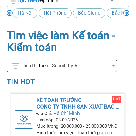
Địa điểm
LỌC THEO:
Hà Nội
Hải Phòng
Bắc Giang
Bắc Kạn
Tìm việc làm Kế toán -
Kiểm toán
Search by AI
TIN HOT
KẾ TOÁN TRƯỞNG
HOT
CÔNG TY TNHH SẢN XUẤT BAO BÌ
GIẤY AN PHÚ
Hồ Chí Minh
Địa Chỉ:
Hạn nộp: 03-09-2026
Mức lương: 20,000,000 - 25,000,000 VNĐ
Hình thức làm việc: Toàn thời gian cố