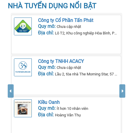
NHÀ TUYỂN DỤNG NỔI BẬT
Công ty Cổ Phần Tấn Phát
Quy mô:
Chưa cập nhật
Địa chỉ:
Lô T2, Khu công nghiệp Hòa Bình, Phường Lê Lợi, Tp Kon Tum, Tỉnh Kon Tum
Công ty TNHH ACACY
Quy mô:
Chưa cập nhật
Địa chỉ:
Lầu 2, tòa nhà The Morning Star, 57 QL13, phường 26, quận Bình Thạnh, TP Hồ Chí Minh.
Kiều Oanh
Quy mô:
Ít hơn 10 nhân viên
Địa chỉ:
Hoàng Văn Thụ