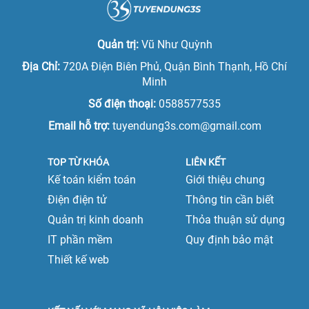
Việc làm giám đốc
Việc làm tại Ninh Bình
Việc làm phó tổng giám đốc
Quản trị:
Vũ Như Quỳnh
Việc làm tại Nam Định
Việc làm tổng giám đốc
Địa Chỉ:
720A Điện Biên Phủ, Quận Bình Thạnh, Hồ Chí
Việc làm tại Phú Thọ
Minh
Việc làm quản lý cấp trung
Số điện thoại:
0588577535
Việc làm tại Quảng Ninh
Việc làm quản lý cấp cao
Email hỗ trợ:
tuyendung3s.com@gmail.com
Việc làm tại Sơn La
TOP TỪ KHÓA
LIÊN KẾT
Việc làm tại Thái Bình
Kế toán kiểm toán
Giới thiệu chung
Việc làm tại Thái Nguyên
Điện điện tử
Thông tin cần biết
Quản trị kinh doanh
Thỏa thuận sử dụng
Việc làm tại Tuyên Quang
IT phần mềm
Quy định bảo mật
Việc làm tại Vĩnh Phúc
Thiết kế web
Việc làm tại Yên Bái
Việc làm tại Đà Nẵng