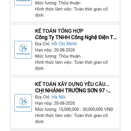
Mức lương: Thỏa thuận
Hình thức làm việc: Toàn thời gian cố
định
KẾ TOÁN TỔNG HỢP
Công Ty TNHH Công Nghệ Điện Tử
Brightway Việt Nam
Hồ Chí Minh
Địa Chỉ:
Hạn nộp: 20-08-2026
Mức lương: Thỏa thuận
Hình thức làm việc: Toàn thời gian cố
định
KẾ TOÁN XÂY DỰNG YÊU CẦU
NAM
CHI NHÁNH TRƯỜNG SƠN 97 -
TỔNG CÔNG TY XÂY DỰNG
Hà Nội
Địa Chỉ:
TRƯỜNG SƠN
Hạn nộp: 20-08-2026
Mức lương: 15,000,000 - 30,000,000 VNĐ
Hình thức làm việc: Toàn thời gian cố
định