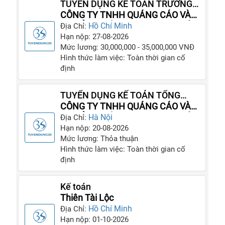
TUYỂN DỤNG KẾ TOÁN TRƯỞNG
TẠI HCM
CÔNG TY TNHH QUẢNG CÁO VÀ
TRUYỀN THÔNG THỊNH AN PHÁT
Hồ Chí Minh
Địa Chỉ:
Hạn nộp: 27-08-2026
Mức lương: 30,000,000 - 35,000,000 VNĐ
Hình thức làm việc: Toàn thời gian cố
định
TUYỂN DỤNG KẾ TOÁN TỔNG
HỢP TẠI HN
CÔNG TY TNHH QUẢNG CÁO VÀ
TRUYỀN THÔNG THỊNH AN PHÁT
Hà Nội
Địa Chỉ:
Hạn nộp: 20-08-2026
Mức lương: Thỏa thuận
Hình thức làm việc: Toàn thời gian cố
định
Kế toán
Thiên Tài Lộc
Hồ Chí Minh
Địa Chỉ:
Hạn nộp: 01-10-2026