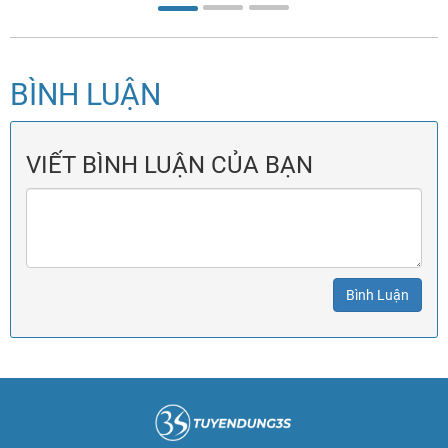
xin việc thì làm sao để bạn được chú ý? Hãy cùng xem
cách viết hồ sơ xin việc như thế nào để có được một công
việc mơ ước trong tương lai nhé.
BÌNH LUẬN
VIẾT BÌNH LUẬN CỦA BẠN
Bình Luận