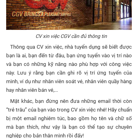
CV xin việc CGV cần đủ thông tin
Thông qua CV xin việc, nhà tuyển dụng sẽ biết được
bạn là ai, bạn đến từ đâu, bạn ứng tuyển vào vị trí nào
và bạn có những kỹ năng nào phù hợp với công việc
này. Lưu ý rằng bạn cần ghi rõ vị trí ứng tuyển của
mình, ví dụ như nhân viên soát vé, nhân viên quầy hàng
hay nhân viên bán vé,...
Mặt khác, bạn đừng nên đưa những email thời còn
“trẻ trâu” của bạn vào trong CV xin việc nhé! Hãy chuẩn
bị một email nghiêm túc, bao gồm họ tên và chữ số
mà bạn thích, như vậy là bạn có thể tạo sự chuyên
nghiệp cho bản thân mình rồi đấy!