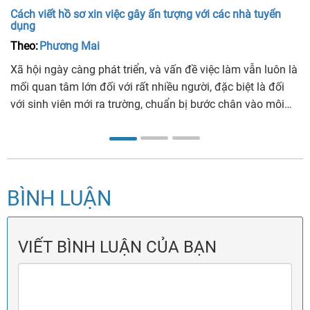
Cách viết hồ sơ xin việc gây ấn tượng với các nhà tuyển
dụng
Theo:
Phương Mai
Xã hội ngày càng phát triển, và vấn đề việc làm vẫn luôn là
mối quan tâm lớn đối với rất nhiều người, đặc biệt là đối
với sinh viên mới ra trường, chuẩn bị bước chân vào môi
trường làm việc mới. Thế nhưng, giữa hàng triệu bộ hồ sơ
xin việc thì làm sao để bạn được chú ý? Hãy cùng xem
cách viết hồ sơ xin việc như thế nào để có được một công
việc mơ ước trong tương lai nhé.
BÌNH LUẬN