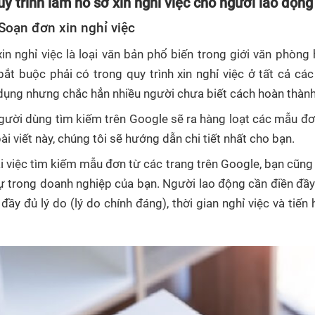
uy trình làm hồ sơ xin nghỉ việc cho người lao động
 Soạn đơn xin nghỉ việc
in nghỉ việc là loại văn bản phổ biến trong giới văn phòn
 bắt buộc phải có trong quy trình xin nghỉ việc ở tất cả cá
dụng nhưng chắc hẳn nhiều người chưa biết cách hoàn thành
gười dùng tìm kiếm trên Google sẽ ra hàng loạt các mẫu đơn
ài viết này, chúng tôi sẽ hướng dẫn chi tiết nhất cho bạn.
 việc tìm kiếm mẫu đơn từ các trang trên Google, bạn cũng 
ự trong doanh nghiệp của bạn. Người lao động cần điền đầy đ
đầy đủ lý do (lý do chính đáng), thời gian nghỉ việc và tiến