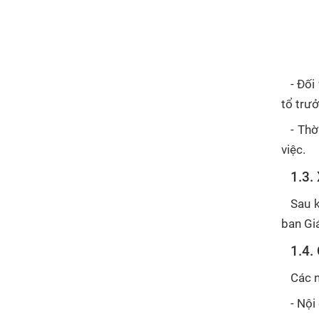
- Đối
tổ trưở
- Thờ
việc.
1.3.
Sau 
ban Gi
1.4.
Các n
- Nội