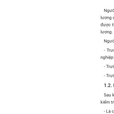
Người
lương 
được t
lương.
Người
- Tr
nghiệp
- Trư
- Trư
1.2.
Sau k
kiểm tr
- Là 