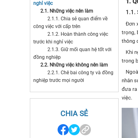
1. Q
nghỉ việc
2.1. Những việc nên làm
1.1.
2.1.1. Chia sẻ quan điểm về
Đơn x
công việc với cấp trên
trọng,
2.1.2. Hoàn thành công việc
thông 
trước khi nghỉ việc
2.1.3. Giữ mối quan hệ tốt với
Khi n
đồng nghiệp
trong b
2.2. Những việc không nên làm
Ngoài
2.2.1. Chê bai công ty và đồng
nghiệp trước mọi người
nhân s
2.2.2. Lôi kéo đồng nghiệp
đưa ra 
cùng nghỉ việc
việc.
2.2.3. Phát tán thông tin của
công ty ra ngoài
CHIA SẺ