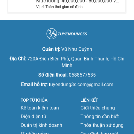
Mức lương: 40,000,000 - 60,000,000 VNĐ
Vị trí: Toàn thời gian cố định
Quản trị:
Vũ Như Quỳnh
Địa Chỉ:
720A Điện Biên Phủ, Quận Bình Thạnh, Hồ Chí
Minh
Số điện thoại:
0588577535
Email hỗ trợ:
tuyendung3s.com@gmail.com
TOP TỪ KHÓA
LIÊN KẾT
Kế toán kiểm toán
Giới thiệu chung
Điện điện tử
Thông tin cần biết
Quản trị kinh doanh
Thỏa thuận sử dụng
IT phần mềm
Quy định bảo mật