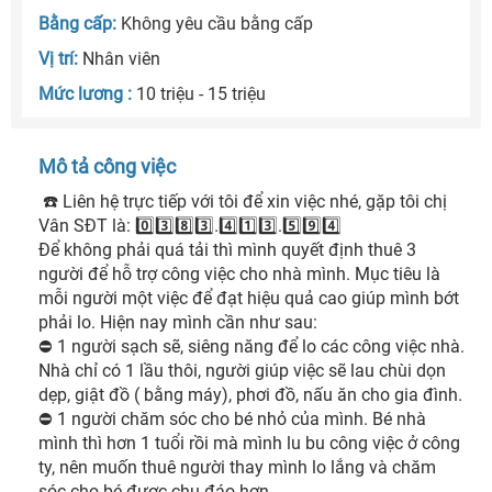
Bằng cấp:
Không yêu cầu bằng cấp
Vị trí:
Nhân viên
Mức lương :
10 triệu - 15 triệu
Mô tả công việc
 ☎️ Liên hệ trực tiếp với tôi để xin việc nhé, gặp tôi chị 
Vân SĐT là: 0️⃣3️⃣8️⃣3️⃣.4️⃣1️⃣3️⃣.5️⃣9️⃣4️⃣

Để không phải quá tải thì mình quyết định thuê 3 
người để hỗ trợ công việc cho nhà mình. Mục tiêu là 
mỗi người một việc để đạt hiệu quả cao giúp mình bớt 
phải lo. Hiện nay mình cần như sau:

⛔ 1 người sạch sẽ, siêng năng để lo các công việc nhà. 
Nhà chỉ có 1 lầu thôi, người giúp việc sẽ lau chùi dọn 
dẹp, giật đồ ( bằng máy), phơi đồ, nấu ăn cho gia đình.

⛔ 1 người chăm sóc cho bé nhỏ của mình. Bé nhà 
mình thì hơn 1 tuổi rồi mà mình lu bu công việc ở công 
ty, nên muốn thuê người thay mình lo lắng và chăm 
sóc cho bé được chu đáo hơn.
