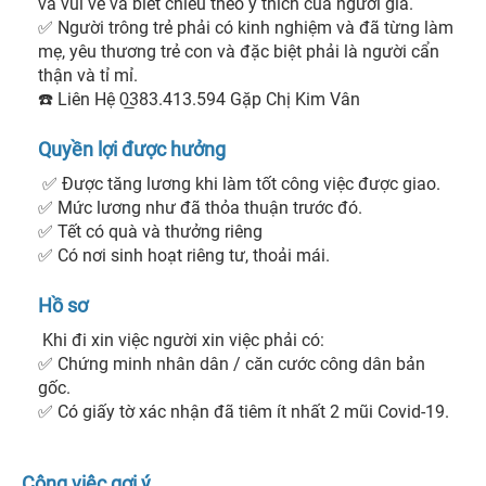
và vui vẻ và biết chiều theo ý thích của người già.

✅ Người trông trẻ phải có kinh nghiệm và đã từng làm 
mẹ, yêu thương trẻ con và đặc biệt phải là người cẩn 
thận và tỉ mỉ.

☎️ Liên Hệ 0̲383.413.594 Gặp Chị Kim Vân 
Quyền lợi được hưởng
 ✅ Được tăng lương khi làm tốt công việc được giao.

✅ Mức lương như đã thỏa thuận trước đó.

✅ Tết có quà và thưởng riêng

✅ Có nơi sinh hoạt riêng tư, thoải mái. 
Hồ sơ
 Khi đi xin việc người xin việc phải có:

✅ Chứng minh nhân dân / căn cước công dân bản 
gốc.

✅ Có giấy tờ xác nhận đã tiêm ít nhất 2 mũi Covid-19. 
Công việc gợi ý