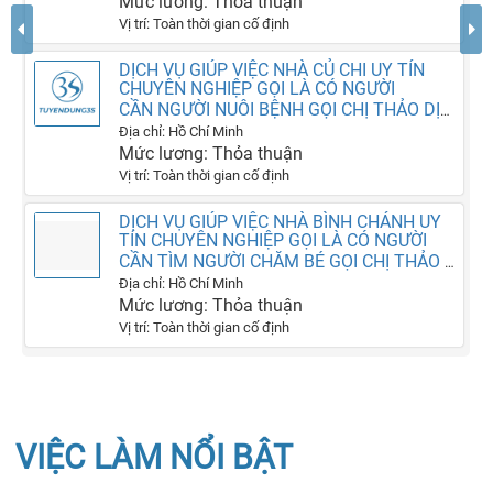
Mức lương: Thỏa thuận
Vị trí: Toàn thời gian cố định
DỊCH VỤ GIÚP VIỆC NHÀ CỦ CHI UY TÍN
CHUYÊN NGHIỆP GỌI LÀ CÓ NGƯỜI
CẦN NGƯỜI NUÔI BỆNH GỌI CHỊ THẢO DỊCH VỤ SAO MAI LÀ CÓ NGƯỜI SAU 1 PHÚT
Địa chỉ: Hồ Chí Minh
Mức lương: Thỏa thuận
Vị trí: Toàn thời gian cố định
DỊCH VỤ GIÚP VIỆC NHÀ BÌNH CHÁNH UY
TÍN CHUYÊN NGHIỆP GỌI LÀ CÓ NGƯỜI
CẦN TÌM NGƯỜI CHĂM BÉ GỌI CHỊ THẢO SAO MAI LÀ CÓ NGƯỜI SAU 1 PHÚT
Địa chỉ: Hồ Chí Minh
Mức lương: Thỏa thuận
Vị trí: Toàn thời gian cố định
VIỆC LÀM NỔI BẬT