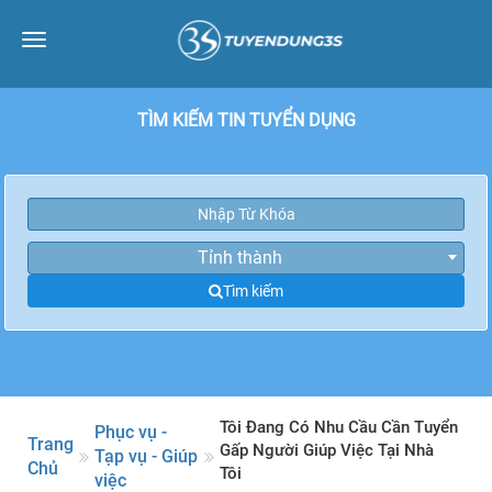
Toggle
navigation
TÌM KIẾM TIN TUYỂN DỤNG
Tỉnh thành
Tìm kiếm
Tôi Đang Có Nhu Cầu Cần Tuyển
Phục vụ -
Trang
Gấp Người Giúp Việc Tại Nhà
Tạp vụ - Giúp
Chủ
Tôi
việc