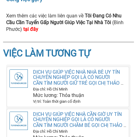
Xem thêm các việc làm liên quan về
Tôi Đang Có Nhu
Cầu Cần Tuyển Gấp Người Giúp Việc Tại Nhà Tôi
(Bình
Phước)
tại đây
VIỆC LÀM TƯƠNG TỰ
DỊCH VỤ GIÚP VIỆC NHÀ NHÀ BÈ UY TÍN
CHUYÊN NGHIỆP GỌI LÀ CÓ NGƯỜI
CẦN TÌM NGƯỜI GIỮ TRẺ GỌI CHỊ THẢO DỊCH VỤ SAO MAI LÀ CÓ NGƯỜI
Địa chỉ: Hồ Chí Minh
Mức lương: Thỏa thuận
Vị trí: Toàn thời gian cố định
DỊCH VỤ GIÚP VIỆC NHÀ CẦN GIỜ UY TÍN
CHUYÊN NGHIỆP GỌI LÀ CÓ NGƯỜI
CẦN TÌM NGƯỜI CHĂM BÉ GỌI CHỊ THẢO DỊCH VỤ SAO MAI LÀ CÓ NGƯỜI
Địa chỉ: Hồ Chí Minh