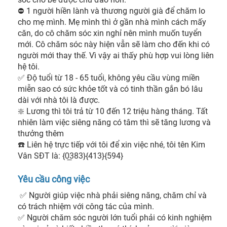
⛔ 1 người hiền lành và thương người già để chăm lo 
cho mẹ mình. Mẹ mình thì ở gần nhà mình cách mấy 
căn, do cô chăm sóc xin nghỉ nên mình muốn tuyển 
mới. Cô chăm sóc này hiện vẫn sẽ làm cho đến khi có 
người mới thay thế. Vì vậy ai thấy phù hợp vui lòng liên 
hệ tôi.

✅ Độ tuổi từ 18 - 65 tuổi, không yêu cầu vùng miền 
miễn sao có sức khỏe tốt và có tinh thần gắn bó lâu 
dài với nhà tôi là được.

❇️ Lương thì tôi trả từ 10 đến 12 triệu hàng tháng. Tất 
nhiên làm việc siêng năng có tâm thì sẽ tăng lương và 
thưởng thêm

☎️ Liên hệ trực tiếp với tôi để xin việc nhé, tôi tên Kim 
Vân SĐT là: {0̲383}{413}{594} 
Yêu cầu công việc
 ✅ Người giúp việc nhà phải siêng năng, chăm chỉ và 
có trách nhiệm với công tác của mình.

✅ Người chăm sóc người lớn tuổi phải có kinh nghiệm 