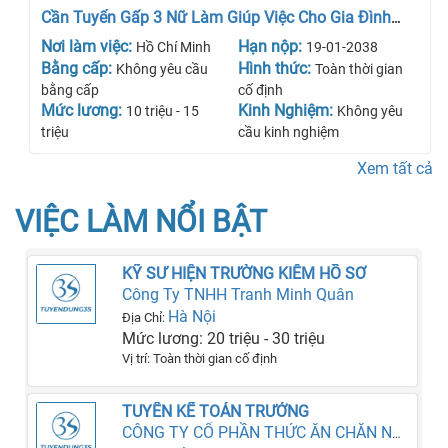
Cần Tuyển Gấp 3 Nữ Làm Giúp Việc Cho Gia Đình
Mình
Nơi làm việc:
Hạn nộp:
Hồ Chí Minh
19-01-2038
Bằng cấp:
Hình thức:
Không yêu cầu
Toàn thời gian
bằng cấp
cố định
Mức lương:
Kinh Nghiệm:
10 triệu - 15
Không yêu
triệu
cầu kinh nghiệm
Xem tất cả
VIỆC LÀM NỔI BẬT
KỸ SƯ HIỆN TRƯỜNG KIÊM HỒ SƠ
Công Ty TNHH Tranh Minh Quân
Hà Nội
Địa Chỉ:
Mức lương: 20 triệu - 30 triệu
Vị trí: Toàn thời gian cố định
TUYỂN KẾ TOÁN TRƯỞNG
CÔNG TY CỔ PHẦN THỨC ĂN CHĂN NUÔI VIỆT TRUNG HD