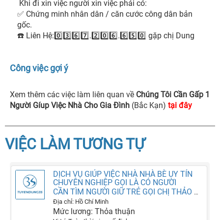
 Khi đi xin việc người xin việc phải có:

✅ Chứng minh nhân dân / căn cước công dân bản 
gốc.

☎️ Liên Hệ:0️⃣3️⃣6️⃣7️⃣.2️⃣0️⃣6️⃣.6️⃣5️⃣0️⃣ gặp chị Dung 
Công việc gợi ý
Xem thêm các việc làm liên quan về
Chúng Tôi Cần Gấp 1
Người Gíup Việc Nhà Cho Gia Đình
(Bắc Kạn)
tại đây
VIỆC LÀM TƯƠNG TỰ
DỊCH VỤ GIÚP VIỆC NHÀ NHÀ BÈ UY TÍN
CHUYÊN NGHIỆP GỌI LÀ CÓ NGƯỜI
CẦN TÌM NGƯỜI GIỮ TRẺ GỌI CHỊ THẢO DỊCH VỤ SAO MAI LÀ CÓ NGƯỜI
Địa chỉ: Hồ Chí Minh
Mức lương: Thỏa thuận