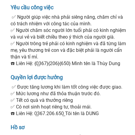
Yêu cầu công việc
 ✅ Người giúp việc nhà phải siêng năng, chăm chỉ và 
có trách nhiệm với công tác của mình.

✅ Người chăm sóc người lớn tuổi phải có kinh nghiệm 
và vui vẻ và biết chiều theo ý thích của người già.

✅ Người trông trẻ phải có kinh nghiệm và đã từng làm 
mẹ, yêu thương trẻ con và đặc biệt phải là người cẩn 
thận và tỉ mỉ.

☎️ Liên Hệ: {0̲367}{206}{650} Mình tên là Thùy Dung 
Quyền lợi được hưởng
 ✅ Được tăng lương khi làm tốt công việc được giao.

✅ Mức lương như đã thỏa thuận trước đó.

✅ Tết có quà và thưởng riêng

✅ Có nơi sinh hoạt riêng tư, thoải mái.

☎️ Liên Hệ: 0̲367.206.650̲ Tôi tên là DUNG 
Hồ sơ