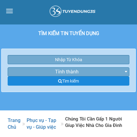
Toggle
navigation
TÌM KIẾM TIN TUYỂN DỤNG
Tỉnh thành
Tìm kiếm
Chúng Tôi Cần Gấp 1 Người
Trang
Phục vụ - Tạp
Gíup Việc Nhà Cho Gia Đình
Chủ
vụ - Giúp việc