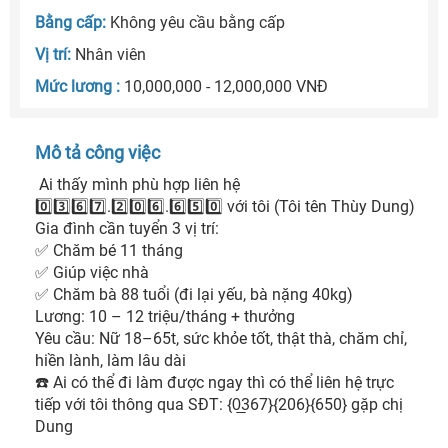
Bằng cấp:
Không yêu cầu bằng cấp
Vị trí:
Nhân viên
Mức lương :
10,000,000 - 12,000,000 VNĐ
Mô tả công việc
 Ai thấy mình phù hợp liên hệ 
0️⃣3️⃣6️⃣7️⃣.2️⃣0️⃣6️⃣.6️⃣5️⃣0️⃣ với tôi (Tôi tên Thùy Dung)

Gia đình cần tuyển 3 vị trí:

✅ Chăm bé 11 tháng

✅ Giúp việc nhà

✅ Chăm bà 88 tuổi (đi lại yếu, bà nặng 40kg)

Lương: 10 – 12 triệu/tháng + thưởng

Yêu cầu: Nữ 18–65t, sức khỏe tốt, thật thà, chăm chỉ, 
hiền lành, làm lâu dài

☎️ Ai có thể đi làm được ngay thì có thể liên hệ trực 
tiếp với tôi thông qua SĐT: {0̲367}{206}{650} gặp chị 
Dung 