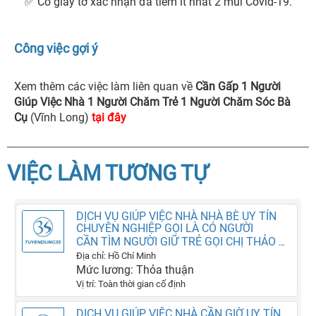
✅ Có giấy tờ xác nhận đã tiêm ít nhất 2 mũi Covid-19. 
Công việc gợi ý
Xem thêm các việc làm liên quan về
Cần Gấp 1 Người
Giúp Việc Nhà 1 Người Chăm Trẻ 1 Người Chăm Sóc Bà
Cụ
(Vĩnh Long)
tại đây
VIỆC LÀM TƯƠNG TỰ
DỊCH VỤ GIÚP VIỆC NHÀ NHÀ BÈ UY TÍN
CHUYÊN NGHIỆP GỌI LÀ CÓ NGƯỜI
CẦN TÌM NGƯỜI GIỮ TRẺ GỌI CHỊ THẢO DỊCH VỤ SAO MAI LÀ CÓ NGƯỜI
Địa chỉ: Hồ Chí Minh
Mức lương: Thỏa thuận
Vị trí: Toàn thời gian cố định
DỊCH VỤ GIÚP VIỆC NHÀ CẦN GIỜ UY TÍN