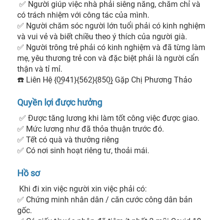
 ✅ Người giúp việc nhà phải siêng năng, chăm chỉ và 
có trách nhiệm với công tác của mình.

✅ Người chăm sóc người lớn tuổi phải có kinh nghiệm 
và vui vẻ và biết chiều theo ý thích của người già.

✅ Người trông trẻ phải có kinh nghiệm và đã từng làm 
mẹ, yêu thương trẻ con và đặc biệt phải là người cẩn 
thận và tỉ mỉ.

☎️ Liên Hệ {0̲941}{562}{850̲} Gặp Chị Phương Thảo 
Quyền lợi được hưởng
 ✅ Được tăng lương khi làm tốt công việc được giao.

✅ Mức lương như đã thỏa thuận trước đó.

✅ Tết có quà và thưởng riêng

✅ Có nơi sinh hoạt riêng tư, thoải mái. 
Hồ sơ
 Khi đi xin việc người xin việc phải có:

✅ Chứng minh nhân dân / căn cước công dân bản 
gốc.
