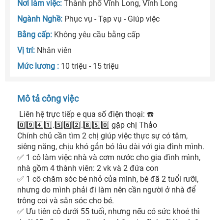
Nơi làm việc:
Thành phố Vĩnh Long, Vĩnh Long
Ngành Nghề:
Phục vụ - Tạp vụ - Giúp việc
Bằng cấp:
Không yêu cầu bằng cấp
Vị trí:
Nhân viên
Mức lương :
10 triệu - 15 triệu
Mô tả công việc
 Liên hệ trực tiếp e qua số điện thoại: ☎️ 
0️⃣9️⃣4️⃣1️⃣.5️⃣6️⃣2️⃣.8️⃣5️⃣0️⃣ gặp chị Thảo

Chính chủ cần tìm 2 chị giúp việc thực sự có tâm, 
siêng năng, chịu khó gắn bó lâu dài với gia đình mình.

✅ 1 cô làm việc nhà và cơm nước cho gia đình mình, 
nhà gồm 4 thành viên: 2 vk và 2 đứa con

✅ 1 cô chăm sóc bé nhỏ của mình, bé đã 2 tuổi rưỡi, 
nhưng do mình phải đi làm nên cần người ở nhà để 
trông coi và săn sóc cho bé.

✅ Ưu tiên cô dưới 55 tuổi, nhưng nếu có sức khoẻ thì 