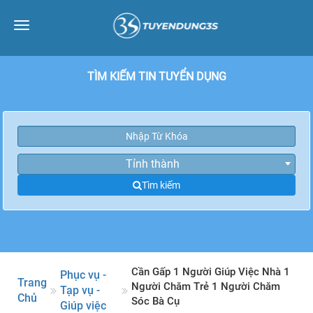
Toggle
navigation
TÌM KIẾM TIN TUYỂN DỤNG
Tỉnh thành
Tìm kiếm
Cần Gấp 1 Người Giúp Việc Nhà 1
Phục vụ -
Trang
Người Chăm Trẻ 1 Người Chăm
Tạp vụ -
Chủ
Sóc Bà Cụ
Giúp việc