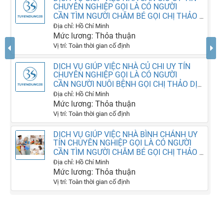
CHUYÊN NGHIỆP GỌI LÀ CÓ NGƯỜI
CẦN TÌM NGƯỜI CHĂM BÉ GỌI CHỊ THẢO DỊCH VỤ SAO MAI LÀ CÓ NGƯỜI
Địa chỉ: Hồ Chí Minh
Mức lương: Thỏa thuận
Vị trí: Toàn thời gian cố định
DỊCH VỤ GIÚP VIỆC NHÀ CỦ CHI UY TÍN
CHUYÊN NGHIỆP GỌI LÀ CÓ NGƯỜI
CẦN NGƯỜI NUÔI BỆNH GỌI CHỊ THẢO DỊCH VỤ SAO MAI LÀ CÓ NGƯỜI SAU 1 PHÚT
Địa chỉ: Hồ Chí Minh
Mức lương: Thỏa thuận
Vị trí: Toàn thời gian cố định
DỊCH VỤ GIÚP VIỆC NHÀ BÌNH CHÁNH UY
TÍN CHUYÊN NGHIỆP GỌI LÀ CÓ NGƯỜI
CẦN TÌM NGƯỜI CHĂM BÉ GỌI CHỊ THẢO SAO MAI LÀ CÓ NGƯỜI SAU 1 PHÚT
Địa chỉ: Hồ Chí Minh
Mức lương: Thỏa thuận
Vị trí: Toàn thời gian cố định