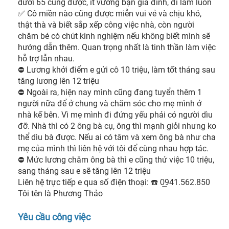
dưới 65 cũng được, ít vướng bận gia đình, đi làm luôn

✅ Cô miền nào cũng được miễn vui vẻ và chịu khó, 
thật thà và biết sắp xếp công việc nhà, còn người 
chăm bé có chút kinh nghiệm nếu không biết mình sẽ 
hướng dẫn thêm. Quan trọng nhất là tinh thần làm việc 
hỗ trợ lẫn nhau.

⛔ Lương khởi điểm e gửi cô 10 triệu, làm tốt tháng sau 
tăng lương lên 12 triệu

⛔ Ngoài ra, hiện nay mình cũng đang tuyển thêm 1 
người nữa để ở chung và chăm sóc cho mẹ mình ở 
nhà kế bên. Vì mẹ mình đi đứng yếu phải có người dìu 
đỡ. Nhà thì có 2 ông bà cụ, ông thì mạnh giỏi nhưng ko 
thể dìu bà được. Nếu ai có tâm và xem ông bà như cha 
mẹ của mình thì liên hệ với tôi để cùng nhau hợp tác.

⛔ Mức lương chăm ông bà thì e cũng thử việc 10 triệu, 
sang tháng sau e sẽ tăng lên 12 triệu

Liên hệ trực tiếp e qua số điện thoại: ☎️ 0̲941.562.850 
Tôi tên là Phương Thảo 
Yêu cầu công việc