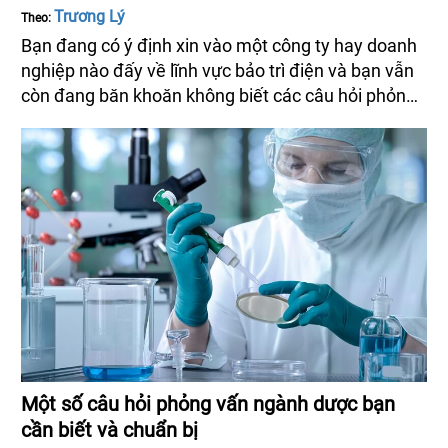
Trương Lý
Theo:
Bạn đang có ý định xin vào một công ty hay doanh
nghiệp nào đấy về lĩnh vực bảo trì điện và bạn vẫn
còn đang băn khoăn không biết các câu hỏi phỏng
vấn bảo trì điện gồm những câu hỏi gì? Hãy cùng
vieclam24h.net.vn tìm hiểu nhé!
Một số câu hỏi phỏng vấn ngành dược bạn
cần biết và chuẩn bị