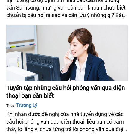
Bạn đang có dự định tìm hiểu các câu hỏi phỏng
vấn Samsung, nhưng vẫn còn băn khoăn chưa biết
chuẩn bị câu hỏi ra sao và cần lưu ý những gì? Bài
viết dưới đây sẽ giúp bạn có kinh nghiệm hơn khi
tham gia phỏng vấn và ứng dụng cho bản thân dễ
dàng hơn, đạt được kết quả tốt nhất.
Tuyển tập những câu hỏi phỏng vấn qua điện
thoại bạn cần biết
Trương Lý
Theo:
Khi nhận được đề nghị của nhà tuyển dụng về các
câu hỏi phỏng vấn qua điện thoại, liệu bạn có cảm
thấy lo lắng vì chưa từng trả lời phỏng vấn qua điện