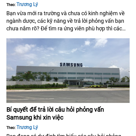
Trương Lý
Theo:
Bạn vừa mới ra trường và chưa có kinh nghiệm về
ngành dược, các kỹ năng về trả lời phỏng vấn bạn
chưa nắm rõ? Để tìm ra ứng viên phù hợp thì các
nhà tuyển dụng sẽ dựa vào các câu trả lời của bạn.
Vậy những câu hỏi phỏng vấn ngành dược gồm
những gì? Hãy cùng tìm hiểu qua
vieclam24h.net.vn nhé!
Bí quyết để trả lời câu hỏi phỏng vấn
Samsung khi xin việc
Trương Lý
Theo: