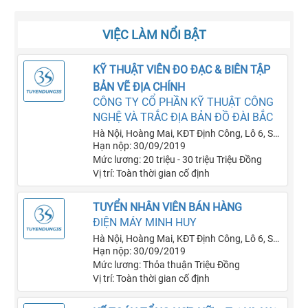
thoại? Đừng căng thẳng. Chúng tôi sẽ cung cấp
danh sách các câu hỏi mà nhà tuyển dụng thường
VIỆC LÀM NỔI BẬT
phỏng vấn qua điện thoại.
KỸ THUẬT VIÊN ĐO ĐẠC & BIÊN TẬP
BẢN VẼ ĐỊA CHÍNH
CÔNG TY CỔ PHẦN KỸ THUẬT CÔNG
NGHỆ VÀ TRẮC ĐỊA BẢN ĐỒ ĐÀI BẮC
Hà Nội, Hoàng Mai, KĐT Định Công, Lô 6, Số
Hạn nộp: 30/09/2019
nhà 50B
Mức lương: 20 triệu - 30 triệu Triệu Đồng
Vị trí: Toàn thời gian cố định
TUYỂN NHÂN VIÊN BÁN HÀNG
ĐIỆN MÁY MINH HUY
Hà Nội, Hoàng Mai, KĐT Định Công, Lô 6, Số
Hạn nộp: 30/09/2019
nhà 50B
Mức lương: Thỏa thuận Triệu Đồng
Vị trí: Toàn thời gian cố định