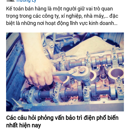
Trương Lý
Theo:
Kế toán bán hàng là một người giữ vai trò quan
trọng trong các công ty, xí nghiệp, nhà máy,… đặc
biệt là những nơi hoạt động lĩnh vực kinh doanh
chính là bán hàng. Vieclam24h.net.vn sẽ tổng hợp
giúp bạn các câu hỏi phỏng vấn kế toán bán hàng
mà bạn hay gặp nhất.
Các câu hỏi phỏng vấn bảo trì điện phổ biến
nhất hiện nay