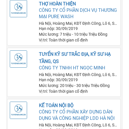
THỢ HOÀN THIỆN
CÔNG TY CỔ PHẦN DỊCH VỤ THƯƠNG
MẠI PURE WASH
Hà Nội, Hoàng Mai, KĐT Định Công, Lô 6, Số
Hạn nộp: 30/09/2019
nhà 50B
Mức lương: 7 triệu - 10 triệu Triệu Đồng
Vị trí: Toàn thời gian cố định
TUYỂN KỸ SƯ TRẮC ĐỊA, KỸ SƯ HẠ
TẦNG, QS
CÔNG TY TNHH HT NGỌC MINH
Hà Nội, Hoàng Mai, KĐT Định Công, Lô 6, Số
Hạn nộp: 30/09/2019
nhà 50B
Mức lương: 20 triệu - 30 triệu Triệu Đồng
Vị trí: Toàn thời gian cố định
KẾ TOÁN NỘI BỘ
CÔNG TY CỔ PHẦN XÂY DỰNG DÂN
DỤNG VÀ CÔNG NGHIỆP LDD HÀ NỘI
Hà Nội, Hoàng Mai, KĐT Định Công, Lô 6, Số