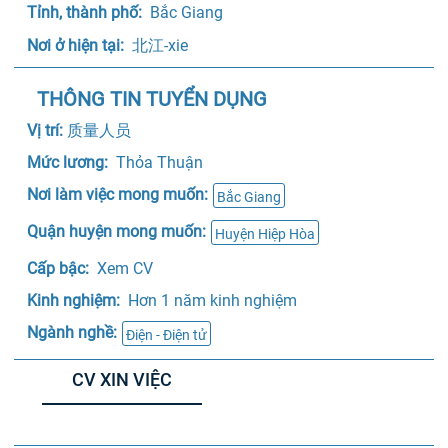
Tỉnh, thành phố: 
 Bắc Giang
Nơi ở hiện tại: 
 北江-xie
THÔNG TIN TUYỂN DỤNG
Vị trí: 
质量人员
Mức lương: 
 Thỏa Thuận 
Nơi làm việc mong muốn:
Bắc Giang
Quận huyện mong muốn:
Huyện Hiệp Hòa
Cấp bậc: 
 Xem CV 
Kinh nghiệm: 
 Hơn 1 năm kinh nghiệm
Ngành nghề:
Điện - Điện tử
CV XIN VIỆC