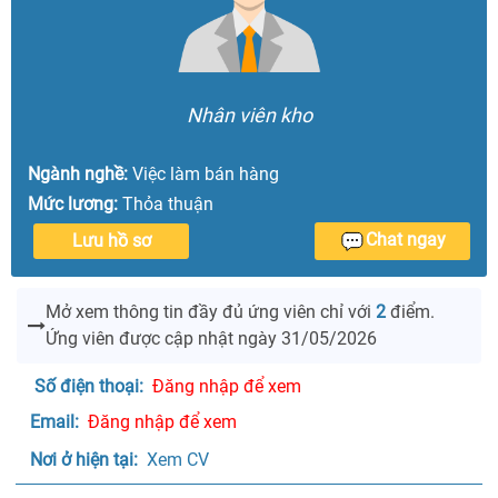
Nhân viên kho
Ngành nghề:
Việc làm bán hàng
Mức lương:
Thỏa thuận
Chat ngay
Lưu hồ sơ
Mở xem thông tin đầy đủ ứng viên
chỉ với
2
điểm.
Ứng viên được cập nhật ngày 31/05/2026
Số điện thoại: 
Đăng nhập để xem
Email: 
Đăng nhập để xem
Nơi ở hiện tại: 
 Xem CV