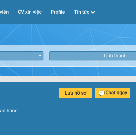
viên
CV xin việc
Profile
Tin tức
Tỉnh thành
Chat ngay
Lưu hồ sơ
bán hàng