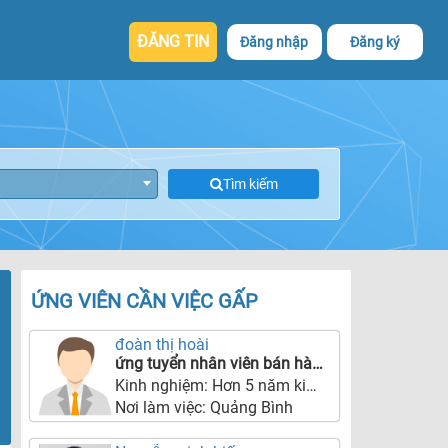
ĐĂNG TIN
Đăng nhập
Đăng ký
Tìm kiếm
ỨNG VIÊN CẦN VIỆC GẤP
đoàn thị hoài
ứng tuyển nhân viên bán hàng tại tgdđ 127 trần hưng đạo
Kinh nghiệm:
Hơn 5 năm kinh nghiệm
Nơi làm việc:
Quảng Bình