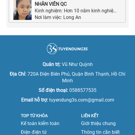
NHÂN VIÊN QC
Kinh nghiệm:
Hơn 10 năm kinh nghiệm
Nơi làm việc:
Long An
Quản trị:
Vũ Như Quỳnh
Địa Chỉ:
720A Điện Biên Phủ, Quận Bình Thạnh, Hồ Chí
Minh
Số điện thoại:
0588577535
Email hỗ trợ:
tuyendung3s.com@gmail.com
TOP TỪ KHÓA
LIÊN KẾT
Kế toán kiểm toán
Giới thiệu chung
Điện điện tử
Thông tin cần biết