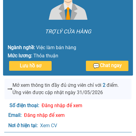
TRỢ LÝ CỬA HÀNG
Ngành nghề:
Việc làm bán hàng
Mức lương:
Thỏa thuận
Chat ngay
Lưu hồ sơ
Mở xem thông tin đầy đủ ứng viên
chỉ với
2
điểm.
Ứng viên được cập nhật ngày 31/05/2026
Số điện thoại: 
Đăng nhập để xem
Email: 
Đăng nhập để xem
Nơi ở hiện tại: 
 Xem CV