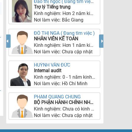
Đào thị ngọc ( Đang tìm việc )
Trợ lý Tiếng trung
Kinh nghiệm:
Hơn 2 năm kinh nghiệm
Nơi làm việc:
Bắc Giang
ĐỖ THỊ NGA ( Đang tìm việc )
NHÂN VIÊN KẾ TOÁN
Kinh nghiệm:
Hơn 1 năm kinh nghiệm
Nơi làm việc:
Chưa cập nhật
HUỲNH VĂN ĐỨC
Internal audit
Kinh nghiệm:
0 - 1 năm kinh nghiệm
Nơi làm việc:
Hồ Chí Minh
PHẠM QUANG CHUNG
BỘ PHẬN HÀNH CHÍNH NHÂN SỰ HOẶC SALE MArKETING.
Kinh nghiệm:
Chưa có kinh nghiệm
Nơi làm việc:
Chưa cập nhật