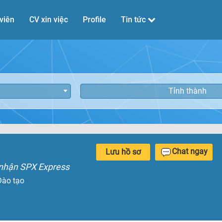
viên
CV xin việc
Profile
Tin tức
Tỉnh thành
Chat ngay
Lưu hồ sơ
 nhận SPX Express
Đào tạo