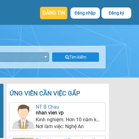
ĐĂNG TIN
Đăng nhập
Đăng ký
Tìm kiếm
ỨNG VIÊN CẦN VIỆC GẤP
NT B Chau
nhan vien vp
Kinh nghiệm:
Hơn 10 năm kinh nghiệm
Nơi làm việc:
Nghệ An