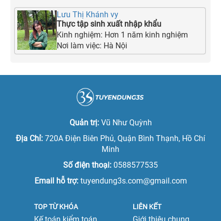
Lưu Thị Khánh vy
Thực tập sinh xuất nhập khẩu
Kinh nghiệm:
Hơn 1 năm kinh nghiệm
Nơi làm việc:
Hà Nội
Quản trị:
Vũ Như Quỳnh
Địa Chỉ:
720A Điện Biên Phủ, Quận Bình Thạnh, Hồ Chí
Minh
Số điện thoại:
0588577535
Email hỗ trợ:
tuyendung3s.com@gmail.com
TOP TỪ KHÓA
LIÊN KẾT
Kế toán kiểm toán
Giới thiệu chung