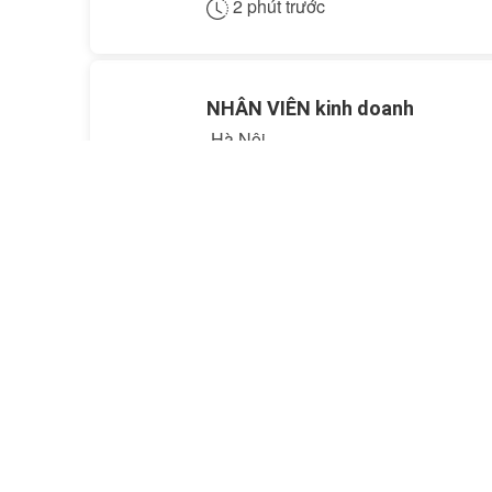
2 phút trước
NHÂN VIÊN kinh doanh
Hà Nội
KN:
Chưa có kinh nghiệm
2 phút trước
NHÂN VIÊN VĂN PHÒNG
Hồ Chí Minh
KN:
Chưa có kinh nghiệm
2 phút trước
kỹ sư xây dựng cầu đường