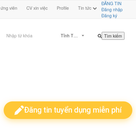
ĐĂNG TIN
 ứng viên
CV xin việc
Profile
Tin tức
Đăng nhập
Đăng ký
Tỉnh Thành
IỄN PHÍ TUYỂN ỨNG VIÊN
+30.000 ứng viên tiềm năng
Đăng tin tuyển dụng miễn phí