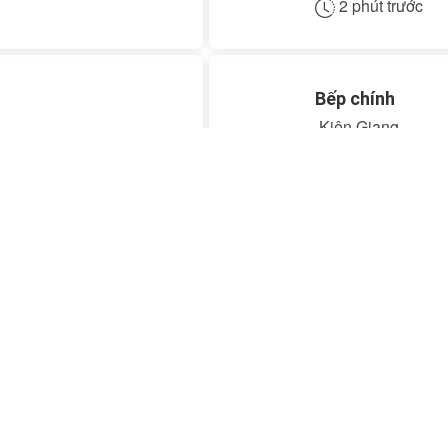
2 phút trước
Bếp chính
Kiên Giang
KN:
Chưa có kinh 
2 phút trước
Trợ giảng tiếng
Hà Nội
KN:
Chưa có kinh 
2 phút trước
bếp Phó Bếp Hà