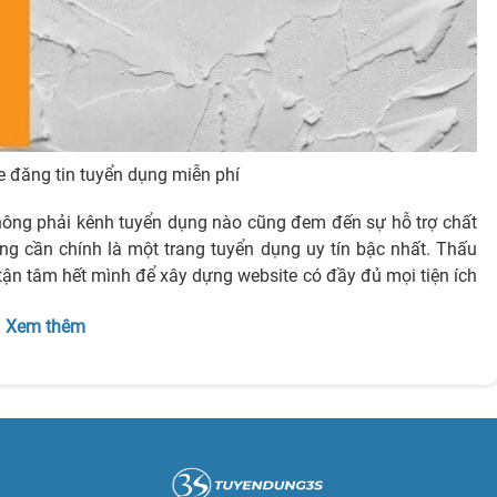
te đăng tin tuyển dụng miễn phí
hông phải kênh tuyển dụng nào cũng đem đến sự hỗ trợ chất
ng cần chính là một trang tuyển dụng uy tín bậc nhất. Thấu
ận tâm hết mình để xây dựng website có đầy đủ mọi tiện ích
ụng ứng viên tiềm năng. Đồng thời, các chuyên gia việc làm
Xem thêm
nghiên cứu thị trường, tìm ra top những trang web tuyển dụng
í. Danh sách các trang tuyển dụng đó sẽ được công bố ngay
m
và có rất nhiều lý do đi kèm chứng minh đơn vị này hoàn