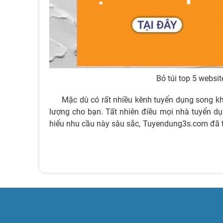
Bỏ túi top 5 websi
Mặc dù có rất nhiều kênh tuyển dụng song k
lượng cho bạn. Tất nhiên điều mọi nhà tuyển dụ
hiểu nhu cầu này sâu sắc,
Tuyendung3s.com
đã t
chuyên nghiệp nhất phục vụ cho nhu cầu tuyển d
tại đây cũng đã dành nhiều nhiệt huyết cho việc 
uy tín, đăng tuyển nhân viên hoàn toàn miễn ph
sau đây.
1.1. Tuyendung3s.com
Vị trí top 1 ưu ái xướng tên
Tuyendung3s.co