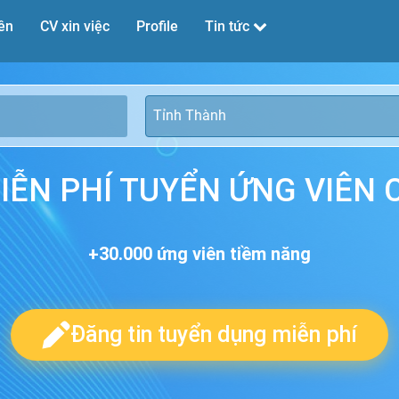
ên
CV xin việc
Profile
Tin tức
Tỉnh Thành
IỄN PHÍ TUYỂN ỨNG VIÊN
+30.000 ứng viên tiềm năng
Đăng tin tuyển dụng miễn phí