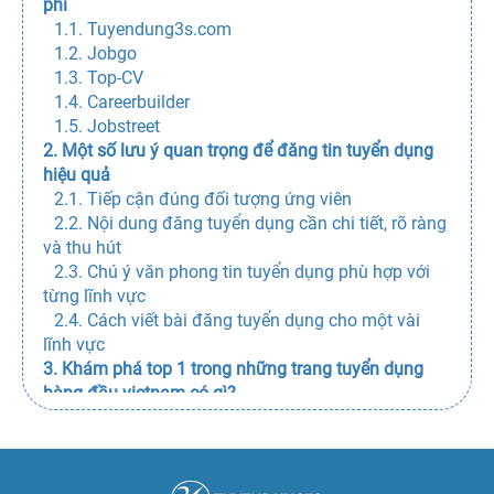
phí
cũng đã dành nhiều nhiệt huyết cho việc nghiên cứu
1.1. Tuyendung3s.com
thị trường, tìm ra top những trang web tuyển dụng
1.2. Jobgo
uy tín, đăng tuyển nhân viên hoàn toàn miễn phí.
1.3. Top-CV
Danh sách các trang tuyển dụng đó sẽ được công
1.4. Careerbuilder
bố ngay sau đây.
1.5. Jobstreet
2. Một số lưu ý quan trọng để đăng tin tuyển dụng
1.1. Tuyendung3s.com
hiệu quả
2.1. Tiếp cận đúng đối tượng ứng viên
Vị trí top 1 ưu ái xướng tên
Tuyendung3s.com
và
2.2. Nội dung đăng tuyển dụng cần chi tiết, rõ ràng
có rất nhiều lý do đi kèm chứng minh đơn vị này
và thu hút
hoàn toàn xứng đáng. Vốn thuộcvc nhóm đơn vị hỗ
2.3. Chú ý văn phong tin tuyển dụng phù hợp với
trợ tuyển dụng trẻ nên website rất thuận lợi để ứng
từng lĩnh vực
dụng nhiều ứng dụng công nghệ mới từ đó đem
2.4. Cách viết bài đăng tuyển dụng cho một vài
lĩnh vực
đến dịch vụ tiện ích cho nhà tuyển dụng trong việc
3. Khám phá top 1 trong những trang tuyển dụng
đăng tin và
tìm ứng viên
.
hàng đầu vietnam có gì?
Không chỉ miễn phí, website còn hỗ trợ đăng bài
tuyển dụng hiệu quả nhờ công nghệ AI24h, đem trí
tuệ nhân tạo vào quy trình tiếp cận ứng viên, trang
web đã cho thấy những hiệu quả thiết thực và đầy