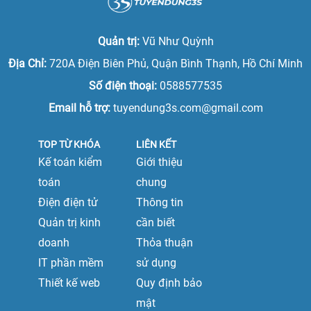
thỏa mãn.
Nhà tuyển dụng hoàn toàn không phải “vắt óc”
Quản trị:
Vũ Như Quỳnh
để nghĩ nội dung đăng tuyển thật độc đáo mà sẽ
Địa Chỉ:
720A Điện Biên Phủ, Quận Bình Thạnh, Hồ Chí Minh
được gợi ý sẵn mẫu content đăng tuyển dụng hay
Số điện thoại:
0588577535
nhất, đã được nhiều tương tác của ứng viên tại vị trí
mà bạn muốn đăng tuyển.
Email hỗ trợ:
tuyendung3s.com@gmail.com
Khi có ứng viên tiếp cận bài đăng, ngay lập tức
công nghệ AI24h sẽ tiến hành phân tích chuyên sâu
TOP TỪ KHÓA
LIÊN KẾT
để lọc dữ liệu, đánh giá tỉ lệ đáp ứng, mức độ phù
Kế toán kiểm
Giới thiệu
hợp của ứng viên với công việc và sau đó gửi đề
toán
chung
xuất ứng viên phù hợp đến cho nhà tuyển dụng.
Điện điện tử
Thông tin
Quản trị kinh
cần biết
doanh
Thỏa thuận
IT phần mềm
sử dụng
Thiết kế web
Quy định bảo
mật