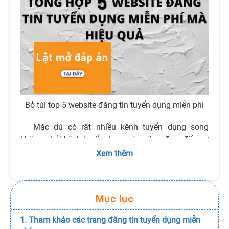
Bỏ túi top 5 website đăng tin tuyển dụng miễn phí
Mặc dù có rất nhiều kênh tuyển dụng song
không phải kênh tuyển dụng nào cũng đem đến sự
hỗ trợ chất lượng cho bạn. Tất nhiên điều mọi nhà
Xem thêm
tuyển dụng cần chính là một trang tuyển dụng uy tín
bậc nhất. Thấu hiểu nhu cầu này sâu sắc,
Tuyendung3s.com
đã tận tâm hết mình để xây
Mục lục
dựng website có đầy đủ mọi tiện ích chuyên nghiệp
nhất phục vụ cho nhu cầu tuyển dụng ứng viên tiềm
1. Tham khảo các trang đăng tin tuyển dụng miễn
năng. Đồng thời, các chuyên gia việc làm tại đây